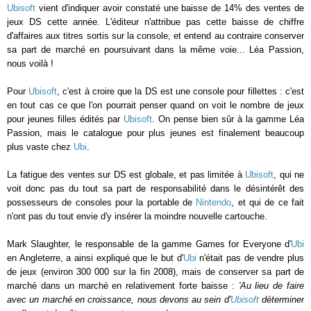
Ubisoft
vient d'indiquer avoir constaté une baisse de 14% des ventes de
jeux DS cette année. L'éditeur n'attribue pas cette baisse de chiffre
d'affaires aux titres sortis sur la console, et entend au contraire conserver
sa part de marché en poursuivant dans la même voie... Léa Passion,
nous voilà !
Pour
Ubisoft
, c'est à croire que la DS est une console pour fillettes : c'est
en tout cas ce que l'on pourrait penser quand on voit le nombre de jeux
pour jeunes filles édités par
Ubisoft
. On pense bien sûr à la gamme Léa
Passion, mais le catalogue pour plus jeunes est finalement beaucoup
plus vaste chez
Ubi
.
La fatigue des ventes sur DS est globale, et pas limitée à
Ubisoft
, qui ne
voit donc pas du tout sa part de responsabilité dans le désintérêt des
possesseurs de consoles pour la portable de
Nintendo
, et qui de ce fait
n'ont pas du tout envie d'y insérer la moindre nouvelle cartouche.
Mark Slaughter, le responsable de la gamme Games for Everyone d'
Ubi
en Angleterre, a ainsi expliqué que le but d'
Ubi
n'était pas de vendre plus
de jeux (environ 300 000 sur la fin 2008), mais de conserver sa part de
marché dans un marché en relativement forte baisse :
'Au lieu de faire
avec un marché en croissance, nous devons au sein d'
Ubisoft
déterminer