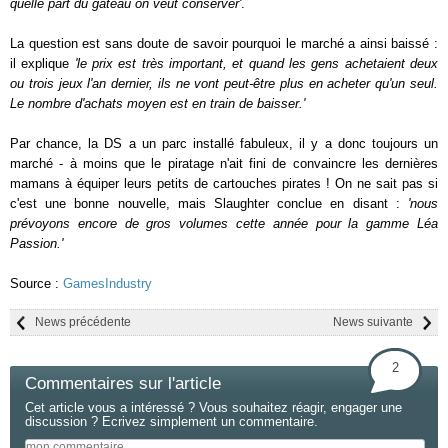
quelle part du gâteau on veut conserver'
.
La question est sans doute de savoir pourquoi le marché a ainsi baissé :
il explique
'le prix est très important, et quand les gens achetaient deux
ou trois jeux l'an dernier, ils ne vont peut-être plus en acheter qu'un seul.
Le nombre d'achats moyen est en train de baisser.'
Par chance, la DS a un parc installé fabuleux, il y a donc toujours un
marché - à moins que le piratage n'ait fini de convaincre les dernières
mamans à équiper leurs petits de cartouches pirates ! On ne sait pas si
c'est une bonne nouvelle, mais Slaughter conclue en disant :
'nous
prévoyons encore de gros volumes cette année pour la gamme Léa
Passion.'
Source :
GamesIndustry
News précédente
News suivante
2
Commentaires sur l'article
Cet article vous a intéressé ? Vous souhaitez réagir, engager une
discussion ? Ecrivez simplement un commentaire.