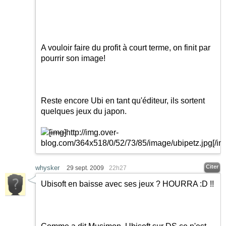
A vouloir faire du profit à court terme, on finit par
pourrir son image!
Reste encore Ubi en tant qu'éditeur, ils sortent
quelques jeux du japon.
[img]
http://img.over-
blog.com/364x518/0/52/73/85/image/ubipetz.jpg
[/im
Citer
whysker
29 sept. 2009
22h27
Ubisoft en baisse avec ses jeux ? HOURRA
:D
!!