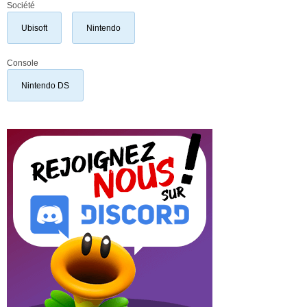
Société
Ubisoft
Nintendo
Console
Nintendo DS