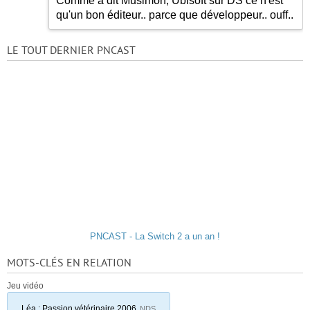
Comme a dit Musimon, Ubisoft sur DS ce n'est
qu'un bon éditeur.. parce que développeur.. ouff..
LE TOUT DERNIER PNCAST
PNCAST - La Switch 2 a un an !
MOTS-CLÉS EN RELATION
Jeu vidéo
Léa : Passion vétérinaire 2006
NDS