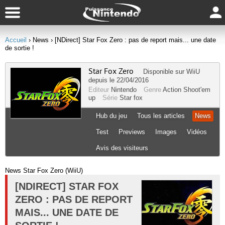
Accueil
› News
› [NDirect] Star Fox Zero : pas de report mais... une date
de sortie !
Star Fox Zero
Disponible sur
WiiU
depuis le 22/04/2016
Editeur
Nintendo
Genre
Action
Shoot'em
up
Série
Star fox
Hub du jeu
Tous les articles
News
Test
Previews
Images
Vidéos
Avis des visiteurs
News Star Fox Zero (WiiU)
[NDIRECT] STAR FOX
ZERO : PAS DE REPORT
MAIS... UNE DATE DE