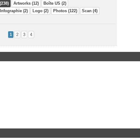
(238)
Artworks (12)
Boîte US (2)
Infographie (2)
Logo (2)
Photos (122)
Scan (4)
1
2
3
4