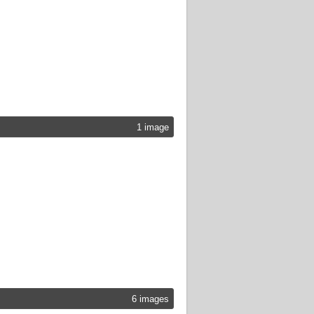
1 image
6 images