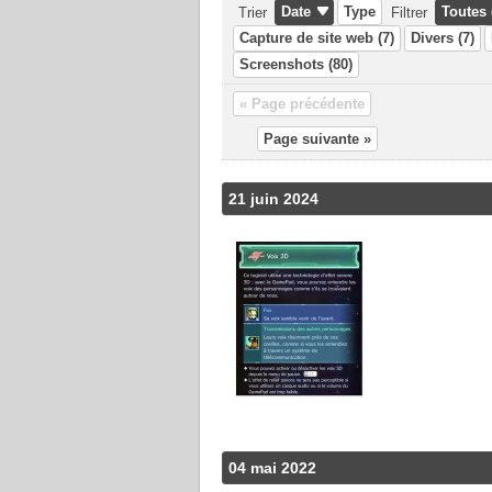
Date
Type
Toutes 
Trier
Filtrer
Capture de site web (7)
Divers (7)
Screenshots (80)
« Page précédente
À LIRE :
Page suivante »
›
Impressions
›
Impressions
›
Coup d'oeil
21 juin 2024
04 mai 2022