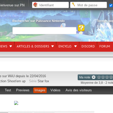
ienvenue sur PN
Rechercher sur Puissance Nintendo
Termes po
Splatoon R
Nintendo S
VIEWS
ARTICLES & DOSSIERS
ENCYCLO.
DISCORD
FORUM
le sur
WiiU
depuis le 22/04/2016
Ma note
ction
Shoot'em up
Série
Star fox
Moyenne de 3,8 - 2 not
Test
Previews
Images
Vidéos
Avis des visiteurs