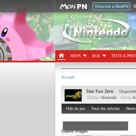
B
S'inscrire à MonPN
NEWS
JEUX
TESTS & PRE
Accueil
Star Fox Zero
Disponib
Editeur
Nintendo
Genre
A
Hub du jeu
Tous les articles
News
Galerie images