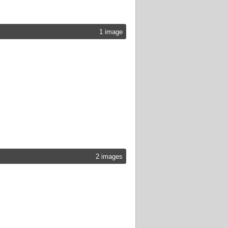
1 image
2 images