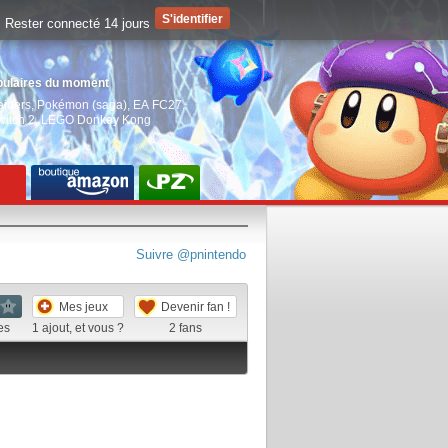
Rester connecté 14 jours
pulaires du moment
aiders
,
Pokémon (saga)
,
EA FC27
,
witch 2
,
LEGO Donkey Kong
Suivre @pnintendo
Mes jeux
Devenir fan !
es
1
ajout, et vous ?
2
fans