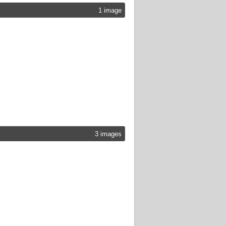
1 image
3 images