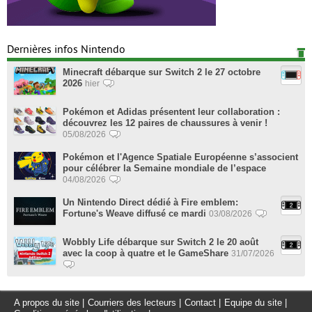
Dernières infos Nintendo
Minecraft débarque sur Switch 2 le 27 octobre
2026
hier
Pokémon et Adidas présentent leur collaboration :
découvrez les 12 paires de chaussures à venir !
05/08/2026
Pokémon et l'Agence Spatiale Européenne s’associent
pour célébrer la Semaine mondiale de l’espace
04/08/2026
Un Nintendo Direct dédié à Fire emblem:
Fortune's Weave diffusé ce mardi
03/08/2026
Wobbly Life débarque sur Switch 2 le 20 août
avec la coop à quatre et le GameShare
31/07/2026
A propos du site
|
Courriers des lecteurs
|
Contact
|
Equipe du site
|