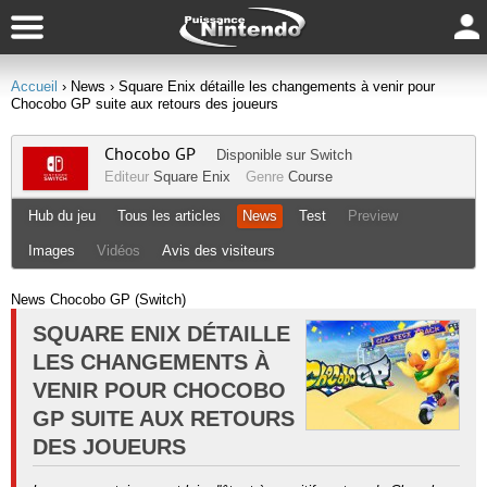
Accueil
› News
› Square Enix détaille les changements à venir pour
Chocobo GP suite aux retours des joueurs
Chocobo GP
Disponible sur
Switch
Editeur
Square Enix
Genre
Course
Hub du jeu
Tous les articles
News
Test
Preview
Images
Vidéos
Avis des visiteurs
News Chocobo GP (Switch)
SQUARE ENIX DÉTAILLE
LES CHANGEMENTS À
VENIR POUR CHOCOBO
GP SUITE AUX RETOURS
DES JOUEURS