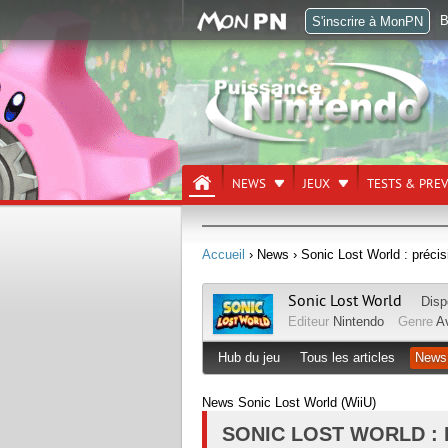
B
S'inscrire à MonPN
NEWS
JEUX
TESTS & PRE
Accueil
› News
› Sonic Lost World : précisi
Sonic Lost World
Disp
Editeur
Nintendo
Genre
A
Hub du jeu
Tous les articles
News
News Sonic Lost World (WiiU)
SONIC LOST WORLD :