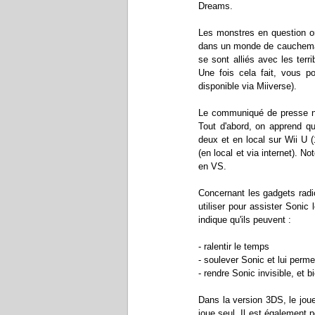
Dreams.
Les monstres en question on
dans un monde de cauchemars
se sont alliés avec les ter
Une fois cela fait, vous p
disponible via Miiverse).
Le communiqué de presse no
Tout d'abord, on apprend q
deux et en local sur Wii U 
(en local et via internet). 
en VS.
Concernant les gadgets radi
utiliser pour assister Soni
indique qu'ils peuvent :
- ralentir le temps
- soulever Sonic et lui perme
- rendre Sonic invisible, et b
Dans la version 3DS, le jou
joue seul. Il est également p