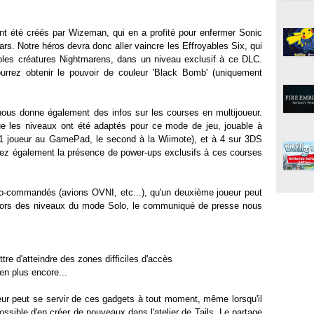
t été créés par Wizeman, qui en a profité pour enfermer Sonic
. Notre héros devra donc aller vaincre les Effroyables Six, qui
ribles créatures Nightmarens, dans un niveau exclusif à ce DLC.
ourrez obtenir le pouvoir de couleur 'Black Bomb' (uniquement
us donne également des infos sur les courses en multijoueur.
ue les niveaux ont été adaptés pour ce mode de jeu, jouable à
(1 joueur au GamePad, le second à la Wiimote), et à 4 sur 3DS
Notez également la présence de power-ups exclusifs à ces courses
o-commandés (avions OVNI, etc...), qu'un deuxième joueur peut
c lors des niveaux du mode Solo, le communiqué de presse nous
ttre d'atteindre des zones difficiles d'accès
ien plus encore...
eur peut se servir de ces gadgets à tout moment, même lorsqu'il
ossible d'en créer de nouveaux dans l'atelier de Tails. Le partage