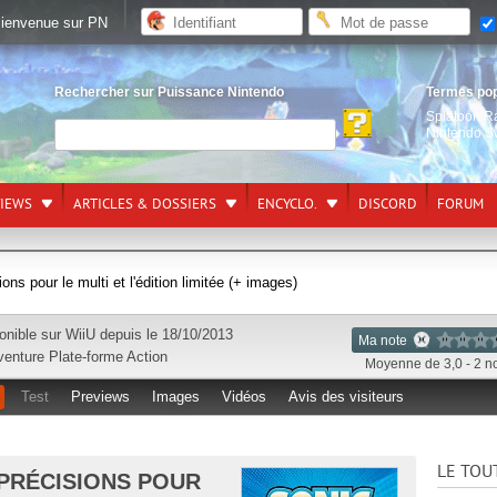
ienvenue sur PN
Rechercher sur Puissance Nintendo
Termes po
Splatoon R
Nintendo S
VIEWS
ARTICLES & DOSSIERS
ENCYCLO.
DISCORD
FORUM
ons pour le multi et l'édition limitée (+ images)
onible sur
WiiU
depuis le 18/10/2013
Ma note
venture
Plate-forme
Action
Moyenne de 3,0 - 2 n
Test
Previews
Images
Vidéos
Avis des visiteurs
LE TOU
 PRÉCISIONS POUR