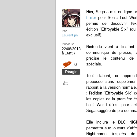
Hier, Sega a mis en ligne 
trailer
pour Sonic Lost Worl
permis de découvrir l'ex
édition "Effroyable Six" (qu
Par
exclusif).
Laurent pn
Publié le
Nintendo vient à l'instant
22/08/2013
communiqué de presse, d
à 16h57
précise le contenu de c
0
spéciale.
Réagir
Tout d'abord, on apprend
proposée sans supplémen
rapport à la version normale
: l'édition "Effroyable Six" 
les copies de la première é
Lost World (c'est pour ce
Sega suggère de pré-comma
Elle inclura le DLC Ni
permettra aux joueurs d'aff
Nightmaren, inspirés d