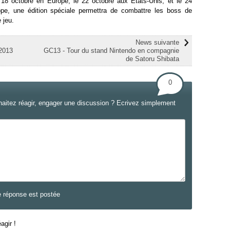
 18 octobre en Europe, le 22 octobre aux États-Unis, et le 24
pe, une édition spéciale permettra de combattre les boss de
 jeu.
News suivante
 2013
GC13 - Tour du stand Nintendo en compagnie
de Satoru Shibata
0
haitez réagir, engager une discussion ? Ecrivez simplement
e réponse est postée
agir !