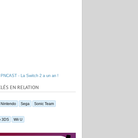
PNCAST - La Switch 2 a un an !
LÉS EN RELATION
Nintendo
Sega
Sonic Team
o 3DS
Wii U