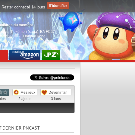
Rester connecté 14 jours
pulaires du moment
aiders
,
Pokémon (saga)
,
EA FC27
,
witch 2
,
LEGO Donkey Kong
Mes jeux
Devenir fan !
otes
2
ajouts
3
fans
T DERNIER PNCAST