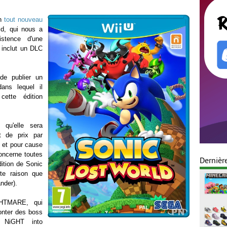
un
tout nouveau
d, qui nous a
istence d'une
i inclut un DLC
 de publier un
ans lequel il
ette édition
 qu'elle sera
t de prix par
, et pour cause
concerne toutes
Dernièr
dition de Sonic
tte raison que
nder).
GHTMARE, qui
ronter des boss
e NiGHT into