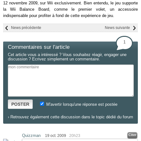
12 novembre 2009, sur Wii exclusivement. Bien entendu, le jeu supporte
la Wii Balance Board, comme le premier volet, un accessoire
indispensable pour profiter à fond de cette expérience de jeu.
News précédente
News suivante
1
Commentaires sur l'article
Cet article vous a intéressé ? Vous souhaitez réagir, engager une
discussion ? Ecrivez simplement un commentaire.
POSTER
M'avertir lorsqu'une réponse est postée
›
Retrouvez également cette discussion dans le topic dédié du forum
Citer
Quizzman
19 oct. 2009
20h23