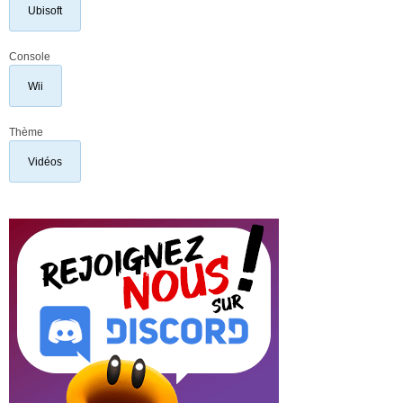
Ubisoft
Console
Wii
Thème
Vidéos