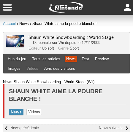
Accueil
› News
› Shaun White aime la poudre blanche !
Shaun White Snowboarding : World Stage
Disponible sur
Wii
depuis le 12/11/2009
Editeur
Ubisoft
Genre
Sport
Hub du jeu
Tous les articles
News
Test
Preview
Images
Vidéos
Avis des visiteurs
News Shaun White Snowboarding : World Stage (Wii)
SHAUN WHITE AIME LA POUDRE
BLANCHE !
News
Vidéos
News précédente
News suivante