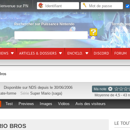
ienvenue sur PN
Rechercher sur Puissance Nintendo
Termes po
Splatoon R
EA FC27
,
L
VIEWS
ARTICLES & DOSSIERS
ENCYCLO.
DISCORD
FORUM
Bros
Disponible sur
NDS
depuis le 30/06/2006
Ma note
late-forme
Série
Super Mario (saga)
Moyenne de 4,5 - 43 n
Test
Previews
Images
Vidéos
Avis des visiteurs
LE TOU
RIO BROS