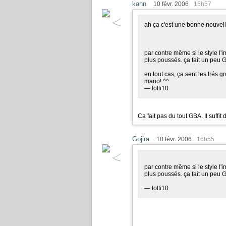
kann
10 févr. 2006
15h57
ah ça c'est une bonne nouvell
par contre même si le style l'
plus poussés. ça fait un peu
en tout cas, ça sent les trés 
mario! ^^
— totti10
Ca fait pas du tout GBA. Il suffit
Gojira
10 févr. 2006
16h55
par contre même si le style l'
plus poussés. ça fait un peu
— totti10