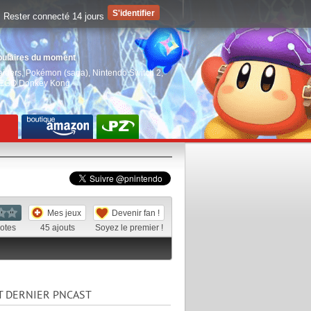
Rester connecté 14 jours
pulaires du moment
aiders
,
Pokémon (saga)
,
Nintendo Switch 2
,
EGO Donkey Kong
Mes jeux
Devenir fan !
otes
45
ajouts
Soyez le premier !
T DERNIER PNCAST