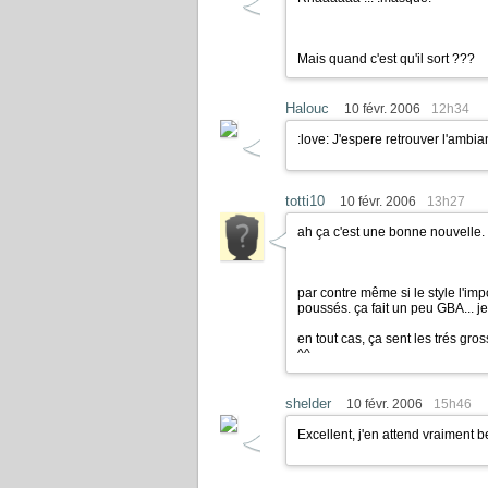
Mais quand c'est qu'il sort ???
Halouc
10 févr. 2006
12h34
:love:
J'espere retrouver l'ambian
totti10
10 févr. 2006
13h27
ah ça c'est une bonne nouvelle.
par contre même si le style l'im
poussés. ça fait un peu GBA...
en tout cas, ça sent les trés gro
^^
shelder
10 févr. 2006
15h46
Excellent, j'en attend vraiment 