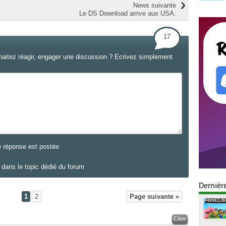
News suivante
Le DS Download arrive aux USA.
17
haitez réagir, engager une discussion ? Ecrivez simplement
e réponse est postée
dans le topic dédié du forum
Dernièr
1
2
Page suivante »
Citer