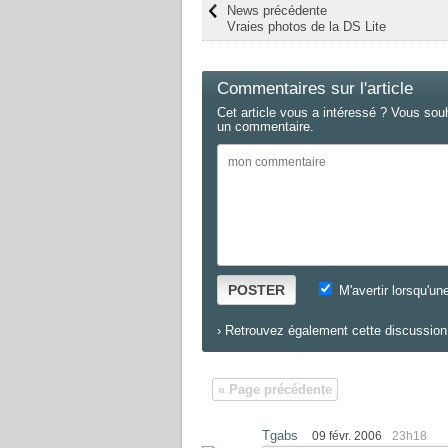
News précédente
Vraies photos de la DS Lite
Commentaires sur l'article
Cet article vous a intéressé ? Vous sou
un commentaire.
POSTER
M'avertir lorsqu'un
›
Retrouvez également cette discussion 
« Page précédente
Tgabs
09 févr. 2006
23h18