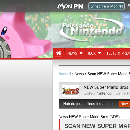
B
S'inscrire à MonPN
NEWS
JEUX
TESTS & PRE
Accueil
› News
› Scan NEW Super Mario 
NEW Super Mario Bros
Editeur
Nintendo
Genre
P
Hub du jeu
Tous les articles
News
News NEW Super Mario Bros (NDS)
SCAN NEW SUPER MA