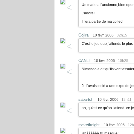
Un mario a l'ancienne,bien epur
J'adore!
Il fera partie de ma collec!
Gojira
10 févr. 2006
02h15
C'est le jeu que j'attends le plu
CANLI
10 févr. 2006
10h25
Nintendo a dit qu'ils vont essaie
Je l'avais testé a une expo de jeu
sabartch
10 févr. 2006
12h11
ah, qu'est ce qu'on l'attend, ce je
rocketknight
10 févr. 2006
12h
Rhââââââ !!!
:masque: