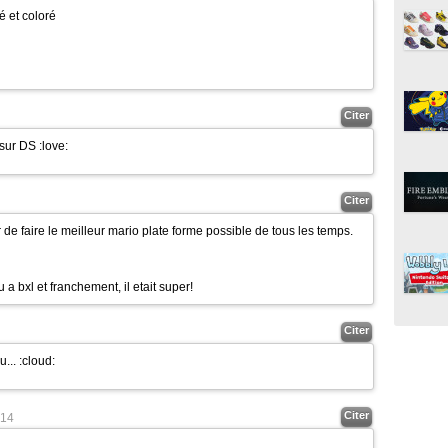
é et coloré
Citer
s sur DS
:love:
Citer
r de faire le meilleur mario plate forme possible de tous les temps.
 a bxl et franchement, il etait super!
Citer
u...
:cloud:
Citer
14