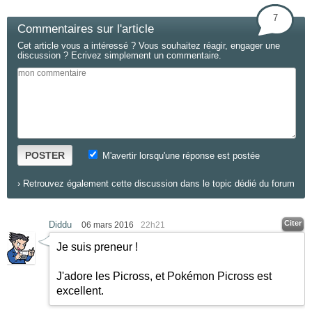
7
Commentaires sur l'article
Cet article vous a intéressé ? Vous souhaitez réagir, engager une
discussion ? Ecrivez simplement un commentaire.
POSTER
M'avertir lorsqu'une réponse est postée
›
Retrouvez également cette discussion dans le topic dédié du forum
Citer
Diddu
06 mars 2016
22h21
Je suis preneur !
J'adore les Picross, et Pokémon Picross est
excellent.