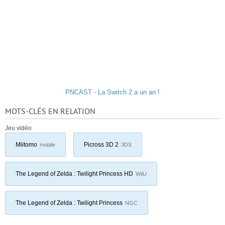
PNCAST - La Switch 2 a un an !
MOTS-CLÉS EN RELATION
Jeu vidéo
Miitomo
Picross 3D 2
mobile
3DS
The Legend of Zelda : Twilight Princess HD
WiiU
The Legend of Zelda : Twilight Princess
NGC