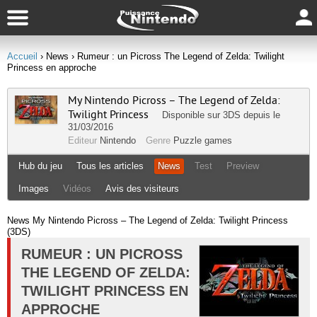
Accueil
› News
› Rumeur : un Picross The Legend of Zelda: Twilight
Princess en approche
My Nintendo Picross – The Legend of Zelda:
Twilight Princess
Disponible sur
3DS
depuis le
31/03/2016
Editeur
Nintendo
Genre
Puzzle games
Hub du jeu
Tous les articles
News
Test
Preview
Images
Vidéos
Avis des visiteurs
News My Nintendo Picross – The Legend of Zelda: Twilight Princess
(3DS)
RUMEUR : UN PICROSS
THE LEGEND OF ZELDA:
TWILIGHT PRINCESS EN
APPROCHE