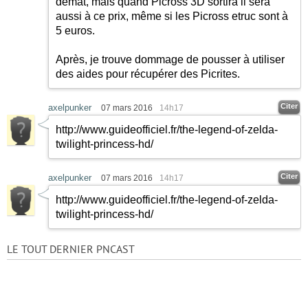
démat, mais quand Picross 3D sortira il sera
aussi à ce prix, même si les Picross etruc sont à
5 euros.
Après, je trouve dommage de pousser à utiliser
des aides pour récupérer des Picrites.
Citer
axelpunker
07 mars 2016
14h17
http://www.guideofficiel.fr/the-legend-of-zelda-
twilight-princess-hd/
Citer
axelpunker
07 mars 2016
14h17
http://www.guideofficiel.fr/the-legend-of-zelda-
twilight-princess-hd/
LE TOUT DERNIER PNCAST