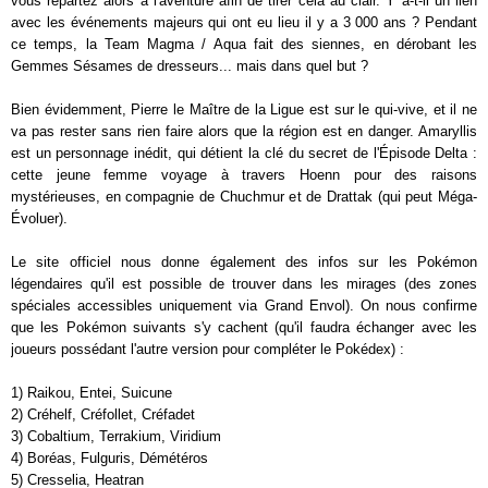
vous repartez alors à l'aventure afin de tirer cela au clair. Y a-t-il un lien
avec les événements majeurs qui ont eu lieu il y a 3 000 ans ? Pendant
ce temps, la Team Magma / Aqua fait des siennes, en dérobant les
Gemmes Sésames de dresseurs... mais dans quel but ?
Bien évidemment, Pierre le Maître de la Ligue est sur le qui-vive, et il ne
va pas rester sans rien faire alors que la région est en danger. Amaryllis
est un personnage inédit, qui détient la clé du secret de l'Épisode Delta :
cette jeune femme voyage à travers Hoenn pour des raisons
mystérieuses, en compagnie de Chuchmur et de Drattak (qui peut Méga-
Évoluer).
Le site officiel nous donne également des infos sur les Pokémon
légendaires qu'il est possible de trouver dans les mirages (des zones
spéciales accessibles uniquement via Grand Envol). On nous confirme
que les Pokémon suivants s'y cachent (qu'il faudra échanger avec les
joueurs possédant l'autre version pour compléter le Pokédex) :
1) Raikou, Entei, Suicune
2) Créhelf, Créfollet, Créfadet
3) Cobaltium, Terrakium, Viridium
4) Boréas, Fulguris, Démétéros
5) Cresselia, Heatran