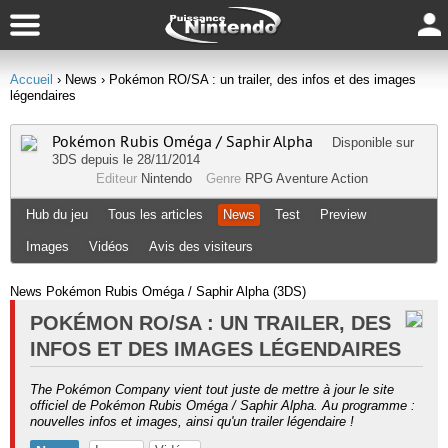
Accueil
› News
› Pokémon RO/SA : un trailer, des infos et des images
légendaires
Pokémon Rubis Oméga / Saphir Alpha
Disponible sur
3DS
depuis le 28/11/2014
Editeur
Nintendo
Genre
RPG
Aventure
Action
Hub du jeu
Tous les articles
News
Test
Preview
Images
Vidéos
Avis des visiteurs
News Pokémon Rubis Oméga / Saphir Alpha (3DS)
POKÉMON RO/SA : UN TRAILER, DES
INFOS ET DES IMAGES LÉGENDAIRES
The Pokémon Company vient tout juste de mettre à jour le site
officiel de Pokémon Rubis Oméga / Saphir Alpha. Au programme :
nouvelles infos et images, ainsi qu'un trailer légendaire !