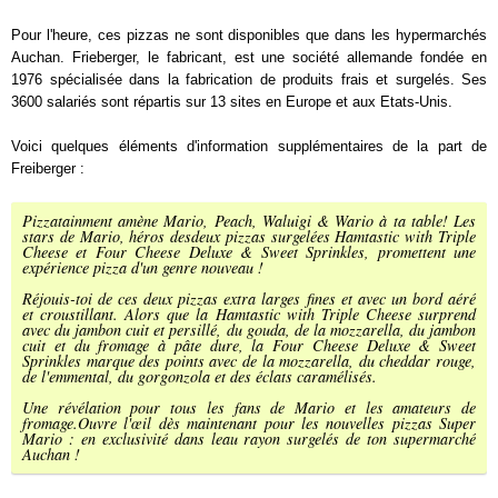
Pour l'heure, ces pizzas ne sont disponibles que dans les hypermarchés
Auchan. Frieberger, le fabricant, est une société allemande fondée en
1976 spécialisée dans la fabrication de produits frais et surgelés. Ses
3600 salariés sont répartis sur 13 sites en Europe et aux Etats-Unis.
Voici quelques éléments d'information supplémentaires de la part de
Freiberger :
Pizzatainment amène Mario, Peach, Waluigi & Wario à ta table! Les
stars de Mario, héros desdeux pizzas surgelées Hamtastic with Triple
Cheese et Four Cheese Deluxe & Sweet Sprinkles, promettent une
expérience pizza d'un genre nouveau !
Réjouis-toi de ces deux pizzas extra larges fines et avec un bord aéré
et croustillant. Alors que la Hamtastic with Triple Cheese surprend
avec du jambon cuit et persillé, du gouda, de la mozzarella, du jambon
cuit et du fromage à pâte dure, la Four Cheese Deluxe & Sweet
Sprinkles marque des points avec de la mozzarella, du cheddar rouge,
de l'emmental, du gorgonzola et des éclats caramélisés.
Une révélation pour tous les fans de Mario et les amateurs de
fromage.Ouvre l'œil dès maintenant pour les nouvelles pizzas Super
Mario : en exclusivité dans leau rayon surgelés de ton supermarché
Auchan !