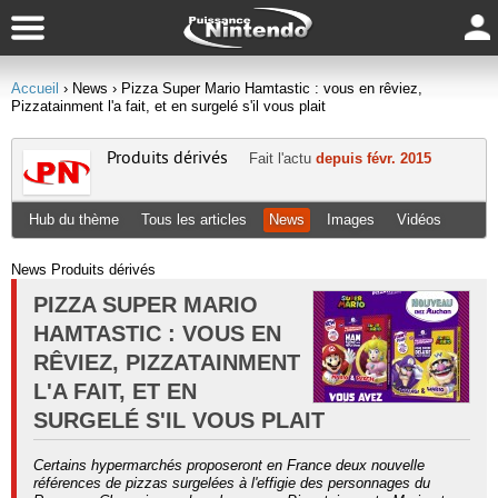
Accueil
› News
› Pizza Super Mario Hamtastic : vous en rêviez,
Pizzatainment l'a fait, et en surgelé s'il vous plait
Produits dérivés
Fait l'actu
depuis févr. 2015
Hub du thème
Tous les articles
News
Images
Vidéos
News Produits dérivés
PIZZA SUPER MARIO
HAMTASTIC : VOUS EN
RÊVIEZ, PIZZATAINMENT
L'A FAIT, ET EN
SURGELÉ S'IL VOUS PLAIT
Certains hypermarchés proposeront en France deux nouvelle
références de pizzas surgelées à l'effigie des personnages du