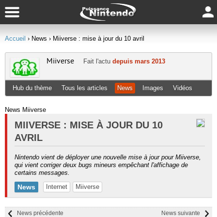
Accueil
› News
› Miiverse : mise à jour du 10 avril
Miiverse
Fait l'actu
depuis mars 2013
Hub du thème
Tous les articles
News
Images
Vidéos
News Miiverse
MIIVERSE : MISE À JOUR DU 10
AVRIL
Nintendo vient de déployer une nouvelle mise à jour pour Miiverse,
qui vient corriger deux bugs mineurs empêchant l'affichage de
certains messages.
News
Internet
Miiverse
News précédente
News suivante