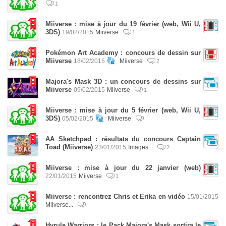
1
Miiverse : mise à jour du 19 février (web, Wii U,
3DS)
19/02/2015
Miiverse
1
Pokémon Art Academy : concours de dessin sur
Miiverse
18/02/2015
Miiverse
2
Majora's Mask 3D : un concours de dessins sur
Miiverse
09/02/2015
Miiverse
1
Miiverse : mise à jour du 5 février (web, Wii U,
3DS)
05/02/2015
Miiverse
AA Sketchpad : résultats du concours Captain
Toad (Miiverse)
23/01/2015
Images...
2
Miiverse : mise à jour du 22 janvier (web)
22/01/2015
Miiverse
1
Miiverse : rencontrez Chris et Erika en vidéo
15/01/2015
Miiverse...
Hyrule Warriors : le Pack Majora's Mask sortira le