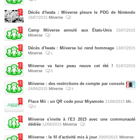
Décès d'Iwata : Miiverse pleure le PDG de Nintendo
16/07/2015
Miiverse
Camp Miiverse annulé aux États-Unis
15/07/2015
Miiverse
Décès d'Iwata : Miiverse lui rend hommage
13/07/2015
Miiverse
1
Miiverse va faire peau neuve cet été !
01/07/2015
Miiverse
5
Miiverse : des restrictions de compte par console
24/06/2015
Miiverse
4
Place Mii : un QR code pour Miyamoto
21/06/2015
Mii...
2
Miiverse s'invite à l'E3 2015 avec une communauté
dédiée
12/06/2015
Miiverse
Miiverse : le fil d'activité mis à jour
20/05/2015
Miiverse