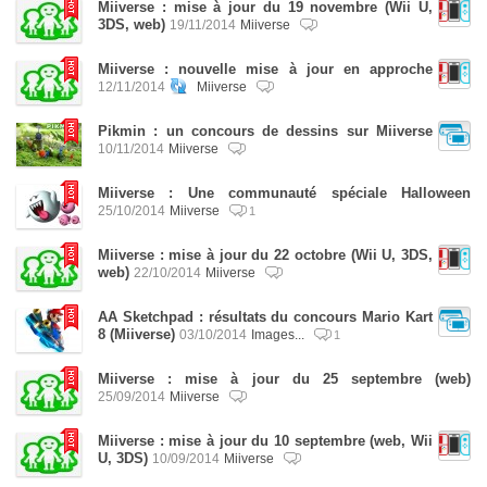
Miiverse : mise à jour du 19 novembre (Wii U,
3DS, web)
19/11/2014
Miiverse
Miiverse : nouvelle mise à jour en approche
12/11/2014
Miiverse
Pikmin : un concours de dessins sur Miiverse
10/11/2014
Miiverse
Miiverse : Une communauté spéciale Halloween
25/10/2014
Miiverse
1
Miiverse : mise à jour du 22 octobre (Wii U, 3DS,
web)
22/10/2014
Miiverse
AA Sketchpad : résultats du concours Mario Kart
8 (Miiverse)
03/10/2014
Images...
1
Miiverse : mise à jour du 25 septembre (web)
25/09/2014
Miiverse
Miiverse : mise à jour du 10 septembre (web, Wii
U, 3DS)
10/09/2014
Miiverse