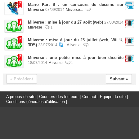
Mario Kart 8 : un concours de dessins sur
Miiverse
08/09/2014
Miiverse...
Miiverse : mise à jour du 27 août (web)
27/08/2014
Miiverse
1
Miiverse : mise à jour du 23 juillet (web, Wii U,
3DS)
23/07/2014
Miiverse
Miiverse : une petite mise à jour bien discrète
18/07/2014
Miiverse
1
« Précédent
Suivant »
A propos du site
|
Courriers des lecteurs
|
Contact
|
Equipe du site
|
Conditions générales d'utilisation
|