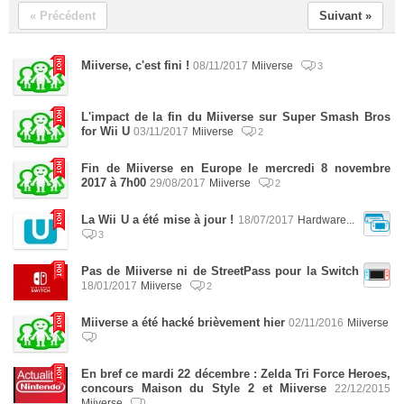
« Précédent
Suivant »
Miiverse, c'est fini !
08/11/2017
Miiverse
3
L'impact de la fin du Miiverse sur Super Smash Bros
for Wii U
03/11/2017
Miiverse
2
Fin de Miiverse en Europe le mercredi 8 novembre
2017 à 7h00
29/08/2017
Miiverse
2
La Wii U a été mise à jour !
18/07/2017
Hardware...
3
Pas de Miiverse ni de StreetPass pour la Switch
18/01/2017
Miiverse
2
Miiverse a été hacké brièvement hier
02/11/2016
Miiverse
En bref ce mardi 22 décembre : Zelda Tri Force Heroes,
concours Maison du Style 2 et Miiverse
22/12/2015
Miiverse