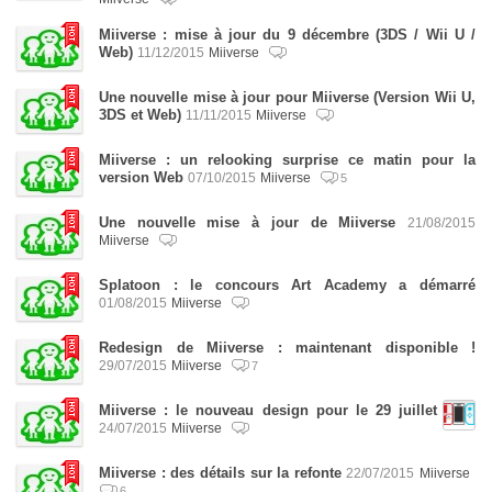
Miiverse : mise à jour du 9 décembre (3DS / Wii U /
Web)
11/12/2015
Miiverse
Une nouvelle mise à jour pour Miiverse (Version Wii U,
3DS et Web)
11/11/2015
Miiverse
Miiverse : un relooking surprise ce matin pour la
version Web
07/10/2015
Miiverse
5
Une nouvelle mise à jour de Miiverse
21/08/2015
Miiverse
Splatoon : le concours Art Academy a démarré
01/08/2015
Miiverse
Redesign de Miiverse : maintenant disponible !
29/07/2015
Miiverse
7
Miiverse : le nouveau design pour le 29 juillet
24/07/2015
Miiverse
Miiverse : des détails sur la refonte
22/07/2015
Miiverse
6