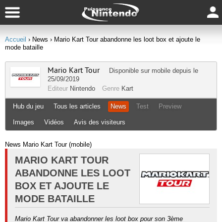
Accueil
› News
› Mario Kart Tour abandonne les loot box et ajoute le
mode bataille
Mario Kart Tour
Disponible sur
mobile
depuis le
25/09/2019
Editeur
Nintendo
Genre
Kart
Hub du jeu
Tous les articles
News
Test
Preview
Images
Vidéos
Avis des visiteurs
News Mario Kart Tour (mobile)
MARIO KART TOUR
ABANDONNE LES LOOT
BOX ET AJOUTE LE
MODE BATAILLE
Mario Kart Tour va abandonner les loot box pour son 3ème