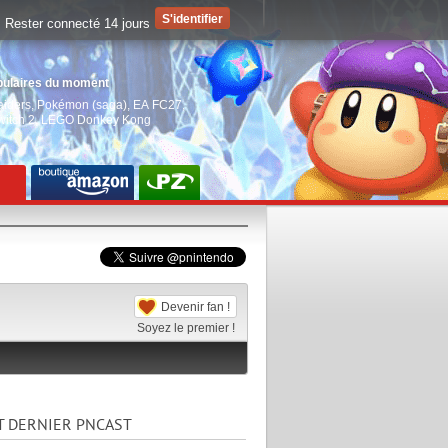
Rester connecté 14 jours
pulaires du moment
aiders
,
Pokémon (saga)
,
EA FC27
,
witch 2
,
LEGO Donkey Kong
Devenir fan !
Soyez le premier !
T DERNIER PNCAST