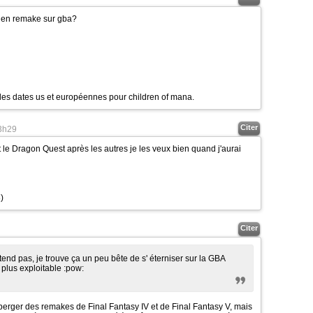
si en remake sur gba?
nt les dates us et européennes pour children of mana.
Citer
3h29
 le Dragon Quest après les autres je les veux bien quand j'aurai
)
Citer
 attend pas, je trouve ça un peu bête de s' éterniser sur la GBA
 plus exploitable
:pow:
éberger des remakes de Final Fantasy IV et de Final Fantasy V, mais