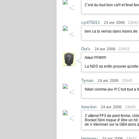
C'est du tout bon ca!!! et final 
cyril75013
24 avr. 2006
22h42
ben ca tu verras dans moins de
Dut's
24 avr. 2006
22h43
Nikel FFIII!!!!!
La NDS va enfin prouver qu'elle 
Tyman
24 avr. 2006
22h45
Nikel comme jeu !!! C'est tout a 
hora-lion
24 avr. 2006
23h06
J' attend FF3 de pied ferme, ch
Rocket Slim risque d' être un hit 
de s' éterniser sur la GBA alors
benmanu
24 avr. 2006
23h27