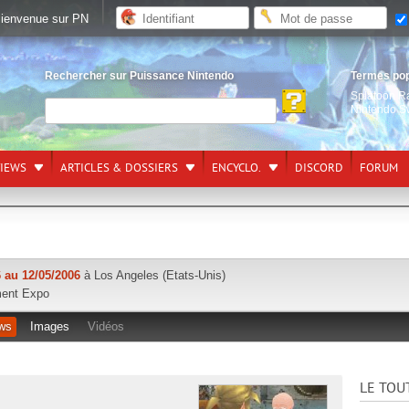
ienvenue sur PN
Rechercher sur Puissance Nintendo
Termes po
Splatoon R
Nintendo S
VIEWS
ARTICLES & DOSSIERS
ENCYCLO.
DISCORD
FORUM
 au 12/05/2006
à Los Angeles (Etats-Unis)
ment Expo
ws
Images
Vidéos
LE TOU