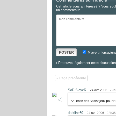
Commentaires sur l'article
Cet article vous a intéressé ? Vous sou
un commentaire.
POSTER
M'avertir lorsqu'un
›
Retrouvez également cette discussion 
« Page précédente
SoD SlayeR
24 avr. 2006
22h
Ah, enfin des "vrais" jeux pour l
darklink60
24 avr. 2006
22h35