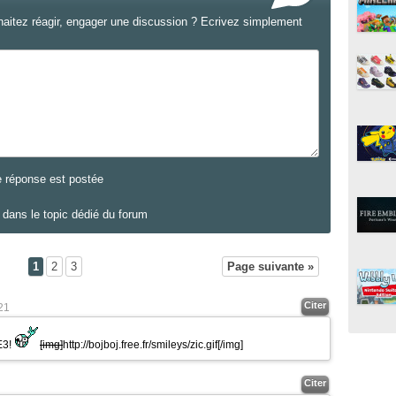
haitez réagir, engager une discussion ? Ecrivez simplement
e réponse est postée
dans le topic dédié du forum
1
2
3
Page suivante »
Citer
21
'E3!
[img]
http://bojboj.free.fr/smileys/zic.gif
[/img]
Citer