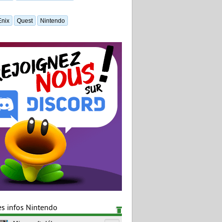
Enix
Quest
Nintendo
es infos Nintendo