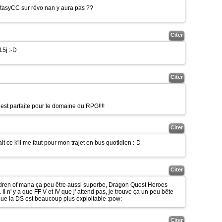
fantasyCC sur révo nan y aura pas ??
Citer
 15j
:-D
Citer
est parfaite pour le domaine du RPG!!!!
Citer
fait ce k'il me faut pour mon trajet en bus quotidien
:-D
Citer
ildren of mana ça peu être aussi superbe, Dragon Quest Heroes
. Il n' y a que FF V et IV que j' attend pas, je trouve ça un peu bête
 que la DS est beaucoup plus exploitable
:pow:
Citer