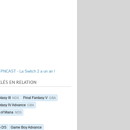
PNCAST - La Switch 2 a un an !
LÉS EN RELATION
tasy III
Final Fantasy V
NDS
GBA
ntasy IV Advance
GBA
 of Mana
NDS
o DS
Game Boy Advance