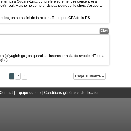
 de temps à Square-Enix, qui préfère sûrement se concentrer à
0% neuf. Mais je ne comprends pas pourquoi le choix s'est porté
 moins, on a pas fini de faire chauffer le port GBA de la DS.
Citer
ba (cf yugioh gx gba quand tu l'inseres dans la ds avec le NT, on a
 gba)
1
2
3
Page suivante »
Contact
|
Equipe du site
|
Conditions générales d'utilisation
|