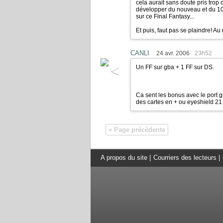
cela aurait sans doute pris trop
développer du nouveau et du 10
sur ce Final Fantasy...
Et puis, faut pas se plaindre! Au
CANLI
24 avr. 2006
23h52
Un FF sur gba + 1 FF sur DS.
Ca sent les bonus avec le port g
des cartes en + ou eyeshield 21
« Page précédente
A propos du site
|
Courriers des lecteurs
|