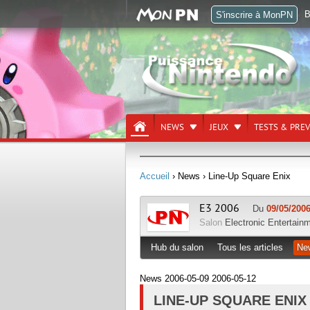
B
S'inscrire à MonPN
NEWS
JEUX
TESTS & PRE
Accueil
› News
› Line-Up Square Enix
E3 2006
Du
09/05/2006
Salon
Electronic Entertain
Hub du salon
Tous les articles
Ne
News 2006-05-09 2006-05-12
LINE-UP SQUARE ENIX