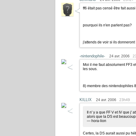
ff6 était pas censé être fait aus
pourquoi ils n'en parlent pas?
j'attends de voir si ils donnero
-nintendophile-
24 avr. 2006
2
Moi il me faut absolument FF3 et
les sous.
8) membre des nintendophiles 8
KILLIX
24 avr. 2006
23h49
Il n' y a que FF V et IV que j'
alors que la DS est beaucoup
— hora-lion
Certes, la DS aurait aussi pu h