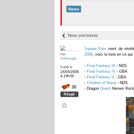
News
News précédente
Square Enix
vient de révéle
2006
, voici la liste en ce q
Par
Imfrarouge
-
Final Fantasy III
- NDS
Publié le
-
Final Fantasy IV
- GBA
24/04/2006
à 19h39
-
Final Fantasy V
- GBA
-
Children of Mana
- NDS
30
- Dragon
Quest
Heroes Rock
Réagir