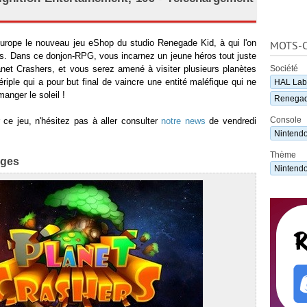
Europe le nouveau jeu eShop du studio Renegade Kid, à qui l'on
MOTS-C
. Dans ce donjon-RPG, vous incarnez un jeune héros tout juste
anet Crashers, et vous serez amené à visiter plusieurs planètes
Société
ériple qui a pour but final de vaincre une entité maléfique qui ne
HAL Lab
anger le soleil !
Renegad
Console
 ce jeu, n'hésitez pas à aller consulter
notre news
de vendredi
Nintend
Thème
ages
Nintend