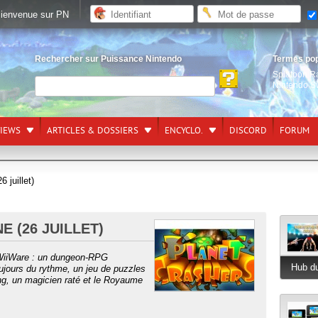
ienvenue sur PN
Rechercher sur Puissance Nintendo
Termes po
Splatoon R
Nintendo S
VIEWS
ARTICLES & DOSSIERS
ENCYCLO.
DISCORD
FORUM
 juillet)
E (26 JUILLET)
WiiWare : un dungeon-RPG
Hub du
toujours du rythme, un jeu de puzzles
ing, un magicien raté et le Royaume