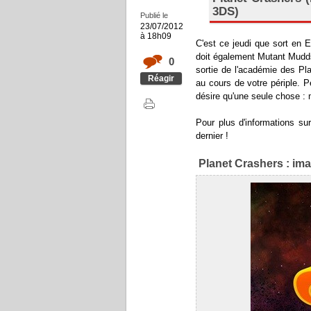
3DS)
Publié le
23/07/2012
à 18h09
C'est ce jeudi que sort en 
doit également Mutant Mudds
0
sortie de l'académie des Pl
Réagir
au cours de votre périple. P
désire qu'une seule chose : m
Pour plus d'informations sur
dernier !
Planet Crashers : im