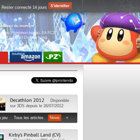
Rester connecté 14 jours
pulaires du moment
aiders
,
Pokémon (saga)
,
EA FC27
,
witch 2
,
LEGO Donkey Kong
Decathlon 2012
Disponible
sur
3DS
depuis le 26/07/2012
 jeu
Tous les articles
News
+
Kirby's Pinball Land (CV)