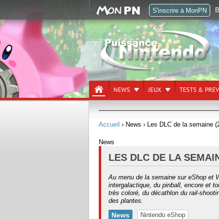
B
S'inscrire à MonPN
NEWS
JEUX
TESTS & PRE
Accueil
› News
› Les DLC de la semaine (26
News
LES DLC DE LA SEMAIN
Au menu de la semaine sur eShop et 
intergalactique, du pinball, encore et 
très coloré, du décathlon du rail-shoot
des plantes.
News
Nintendo eShop