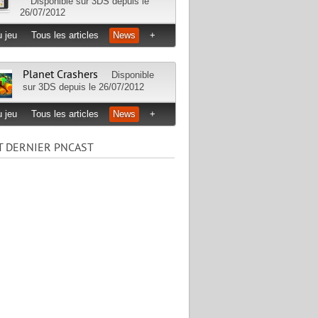
Disponible sur
3DS
depuis le
26/07/2012
 jeu
Tous les articles
News
+
Planet Crashers
Disponible
sur
3DS
depuis le 26/07/2012
 jeu
Tous les articles
News
+
T DERNIER PNCAST