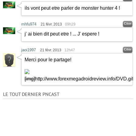
ils vont peut etre parler de monster hunter 4 !
Citer
mhfu974
21 févr. 2013
09h29
j' ai bien dit peut etre ! ... J' espere !
Citer
jaoi1997
21 févr. 2013
12h47
Merci pour le partage!
[img]
http://www.forexmegadroidreview.info/DVD.gif
[
LE TOUT DERNIER PNCAST