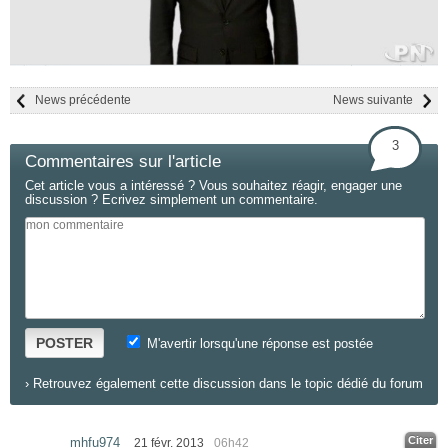
News précédente
News suivante
3
Commentaires sur l'article
Cet article vous a intéressé ? Vous souhaitez réagir, engager une
discussion ? Ecrivez simplement un commentaire.
POSTER
M'avertir lorsqu'une réponse est postée
›
Retrouvez également cette discussion dans le topic dédié du forum
Citer
mhfu974
21 févr. 2013
06h42