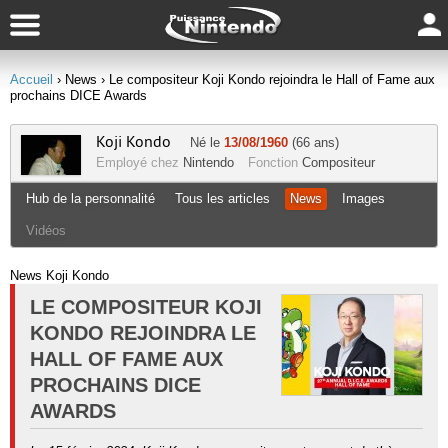
Accueil
› News
› Le compositeur Koji Kondo rejoindra le Hall of Fame aux
prochains DICE Awards
Koji Kondo
Né le
13/08/1960
(66 ans)
Employé chez
Nintendo
Fonction
Compositeur
Hub de la personnalité
Tous les articles
News
Images
Vidéos
News Koji Kondo
LE COMPOSITEUR KOJI
KONDO REJOINDRA LE
HALL OF FAME AUX
PROCHAINS DICE
AWARDS