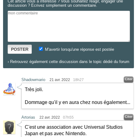
Cet article vous a intéressé ? Vous souhaitez réagir, engager une
discussion ? Ecrivez simplement un commentaire.
POSTER
M'avertir lorsqu'une réponse est postée
›
Retrouvez également cette discussion dans le topic dédié du forum
Citer
Shadowmario
21 avr. 2022
18h27
Très joli.
Dommage qu'il y en aura chez nous également...
Citer
Artorias
22 avr. 2022
07h55
C'est une association avec Universal Studios
Japan et pas avec Nintendo.