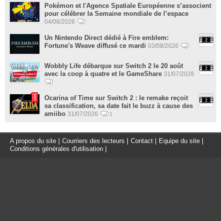
Pokémon et l'Agence Spatiale Européenne s’associent
pour célébrer la Semaine mondiale de l’espace
04/08/2026
Un Nintendo Direct dédié à Fire emblem:
Fortune's Weave diffusé ce mardi
03/08/2026
Wobbly Life débarque sur Switch 2 le 20 août
avec la coop à quatre et le GameShare
31/07/2026
Ocarina of Time sur Switch 2 : le remake reçoit
sa classification, sa date fait le buzz à cause des
amiibo
31/07/2026
1
A propos du site
|
Courriers des lecteurs
|
Contact
|
Equipe du site
|
Conditions générales d'utilisation
|