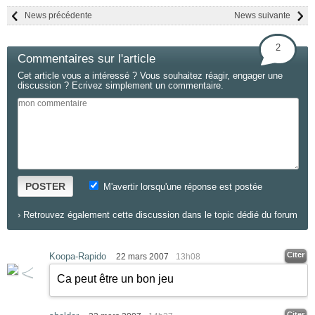
News précédente
News suivante
2
Commentaires sur l'article
Cet article vous a intéressé ? Vous souhaitez réagir, engager une
discussion ? Ecrivez simplement un commentaire.
POSTER
M'avertir lorsqu'une réponse est postée
›
Retrouvez également cette discussion dans le topic dédié du forum
Citer
Koopa-Rapido
22 mars 2007
13h08
Ca peut être un bon jeu
Citer