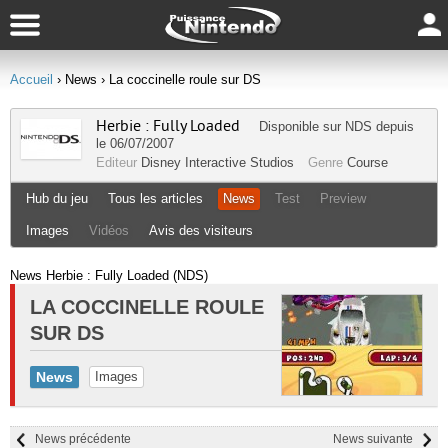
Accueil
› News
› La coccinelle roule sur DS
Herbie : Fully Loaded
Disponible sur
NDS
depuis
le 06/07/2007
Editeur
Disney Interactive Studios
Genre
Course
Hub du jeu
Tous les articles
News
Test
Preview
Images
Vidéos
Avis des visiteurs
News Herbie : Fully Loaded (NDS)
LA COCCINELLE ROULE
SUR DS
News
Images
News précédente
News suivante