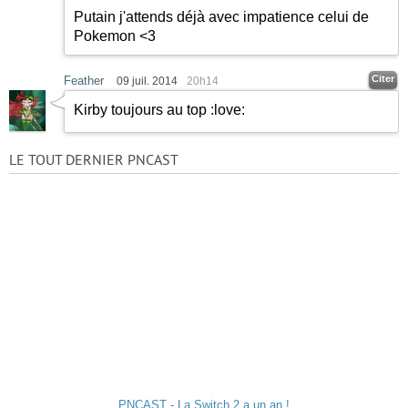
Putain j'attends déjà avec impatience celui de
Pokemon <3
Citer
Feather
09 juil. 2014
20h14
Kirby toujours au top
:love:
LE TOUT DERNIER PNCAST
PNCAST - La Switch 2 a un an !