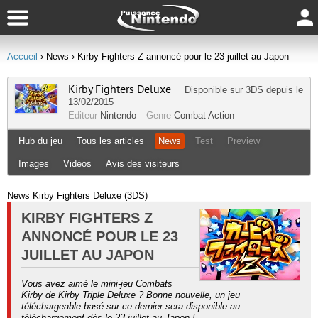
Accueil
› News
› Kirby Fighters Z annoncé pour le 23 juillet au Japon
Kirby Fighters Deluxe
Disponible sur
3DS
depuis le
13/02/2015
Editeur
Nintendo
Genre
Combat
Action
Hub du jeu
Tous les articles
News
Test
Preview
Images
Vidéos
Avis des visiteurs
News Kirby Fighters Deluxe (3DS)
KIRBY FIGHTERS Z
ANNONCÉ POUR LE 23
JUILLET AU JAPON
Vous avez aimé le mini-jeu Combats
Kirby de Kirby Triple Deluxe ? Bonne nouvelle, un jeu
téléchargeable basé sur ce dernier sera disponible au
téléchargement dès le 23 juillet au Japon !