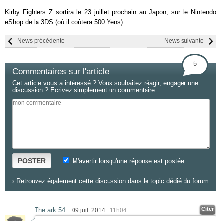
Kirby Fighters Z sortira le 23 juillet prochain au Japon, sur le Nintendo
eShop de la 3DS (où il coûtera 500 Yens).
News précédente
News suivante
5
Commentaires sur l'article
Cet article vous a intéressé ? Vous souhaitez réagir, engager une
discussion ? Ecrivez simplement un commentaire.
POSTER
M'avertir lorsqu'une réponse est postée
›
Retrouvez également cette discussion dans le topic dédié du forum
Citer
The ark 54
09 juil. 2014
11h04