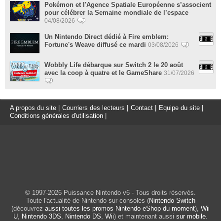
Pokémon et l'Agence Spatiale Européenne s’associent
pour célébrer la Semaine mondiale de l’espace
04/08/2026
Un Nintendo Direct dédié à Fire emblem:
Fortune's Weave diffusé ce mardi
03/08/2026
Wobbly Life débarque sur Switch 2 le 20 août
avec la coop à quatre et le GameShare
31/07/2026
A propos du site
|
Courriers des lecteurs
|
Contact
|
Equipe du site
|
Conditions générales d'utilisation
|
© 1997-2026 Puissance Nintendo v6 - Tous droits réservés.
Toute l'actualité de Nintendo sur consoles (
Nintendo Switch
(découvrez
aussi toutes les promos Nintendo eShop du moment
),
Wii
U
,
Nintendo 3DS
,
Nintendo DS
,
Wii
) et maintenant aussi
sur mobile
.