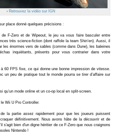
›
Retrouvez la vidéo sur IGN
 sur place donné quelques précisions :
 de F-Zero et de Wipeout, le jeu va vous faire basculer entre
ces très science-fiction (dont raffole la team Shin’en). Aussi, il
par les énormes vers de sables (comme dans Dune), les baleines
chas inquiétants, présents pour vous contrarier dans votre
alé à 60 FPS fixe, ce qui donne une bonne impression de vitesse.
c un peu de pratique tout le monde pourra se tirer d’affaire sur
si qu’un mode online et un co-op local en split-screen.
le Wii U Pro Controller.
e la partie assez rapidement pour que les joueurs puissent
 craquer définitivement. Nous avons hâte de la découvrir et de
l s'agit bien d'un digne héritier de ce F-Zero que nous craignons
nsoles Nintendo !