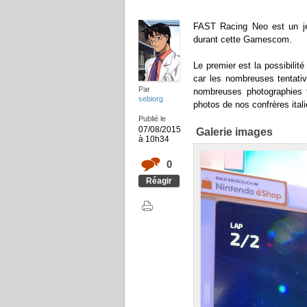
FAST Racing Neo est un jeu
durant cette Gamescom.
Le premier est la possibilité 
car les nombreuses tentativ
Par
nombreuses photographies f
sebiorg
photos de nos confrères ital
Publié le
07/08/2015
Galerie images
à 10h34
0
Réagir