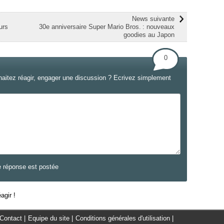
News suivante
urs
30e anniversaire Super Mario Bros. : nouveaux
goodies au Japon
0
haitez réagir, engager une discussion ? Ecrivez simplement
e réponse est postée
agir !
Contact
|
Equipe du site
|
Conditions générales d'utilisation
|