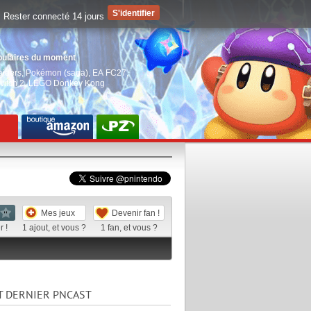
Rester connecté 14 jours
pulaires du moment
aiders
,
Pokémon (saga)
,
EA FC27
,
witch 2
,
LEGO Donkey Kong
Mes jeux
Devenir fan !
 !
1
ajout, et vous ?
1
fan, et vous ?
T DERNIER PNCAST