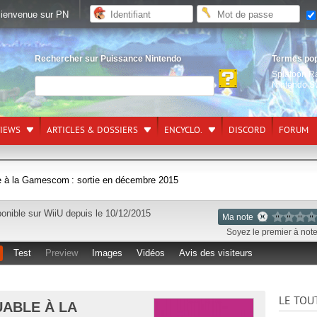
ienvenue sur PN
Rechercher sur Puissance Nintendo
Termes po
Splatoon R
Nintendo S
VIEWS
ARTICLES & DOSSIERS
ENCYCLO.
DISCORD
FORUM
 à la Gamescom : sortie en décembre 2015
ponible sur
WiiU
depuis le 10/12/2015
Ma note
Soyez le premier à noter
Test
Preview
Images
Vidéos
Avis des visiteurs
LE TOU
UABLE À LA