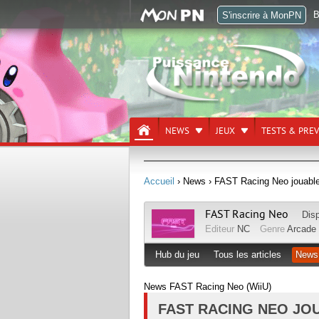
B
S'inscrire à MonPN
NEWS
JEUX
TESTS & PRE
Accueil
› News
› FAST Racing Neo jouable
FAST Racing Neo
Dis
Editeur
NC
Genre
Arcade
Hub du jeu
Tous les articles
News
News FAST Racing Neo (WiiU)
FAST RACING NEO JO