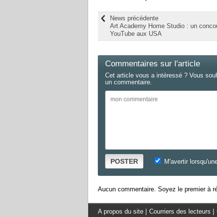
News précédente
Art Academy Home Studio : un conco
YouTube aux USA
Commentaires sur l'article
Cet article vous a intéressé ? Vous sou
un commentaire.
POSTER
M'avertir lorsqu'un
Aucun commentaire. Soyez le premier à ré
A propos du site
|
Courriers des lecteurs
|