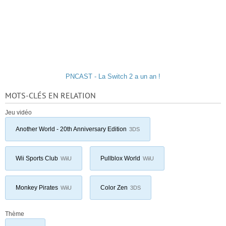
PNCAST - La Switch 2 a un an !
MOTS-CLÉS EN RELATION
Jeu vidéo
Another World - 20th Anniversary Edition
3DS
Wii Sports Club
Pullblox World
WiiU
WiiU
Monkey Pirates
Color Zen
WiiU
3DS
Thème