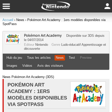
Accueil
› News
› Pokémon Art Academy : 1ers modèles disponibles via
SpotPass
Pokémon Art Academy
Disponible sur
3DS
depuis
le 04/07/2014
Editeur
Nintendo
Genre
Ludo-éducatif
Apprentissage et
découverte
Hub du jeu
Tous les articles
News
Test
Preview
Images
Vidéos
Avis des visiteurs
News Pokémon Art Academy (3DS)
POKÉMON ART
ACADEMY : 1ERS
MODÈLES DISPONIBLES
VIA SPOTPASS