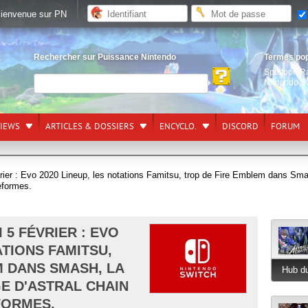
ienvenue sur PN
Rechercher sur Puissance Nintendo
Termes po
Splatoon R
Nintendo S
VIEWS
ARTICLES & DOSSIERS
ENCYCLO.
DISCORD
FORUM
vrier : Evo 2020 Lineup, les notations Famitsu, trop de Fire Emblem dans Sma
teformes.
 5 FÉVRIER : EVO
ATIONS FAMITSU,
M DANS SMASH, LA
Hub du
E D'ASTRAL CHAIN
FORMES.