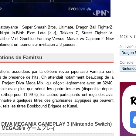
t attrayante : Super Smash Bros. Ultimate, Dragon Ball FighterZ,
ght In-Birth Exe: Late [cl-r], Tekken 7, Street Fighter V:
MOTS-C
calibur V et Granblue Fantasy Versus. Marvel vs Capcom 2: New
ement un tournoi sur invitation à 8 joueurs.
Jeu vidéo
Dragon B
ations de Famitsu
Console
Nintendo
tations accordées par la célèbre revue japonaise Famitsu sont
es de présence de hits. On attendait notamment beaucoup de la
: Project Diva Mega Mix, qui déçoit légèrement avec un 32/40.
le avoir plus que séduit les quatre testeurs (disponible depuis
e eShop pour 11,99 €), les autres participants ont reçu des avis
connaître à quelques titres des graphismes atypiques qui peuvent
e, tels les titres Bookbound Brigade et Kunai.
ct DIVA MEGAMIX GAMEPLAY 3 (Nintendo Switch)
VA MEGA39's ゲームプレイ