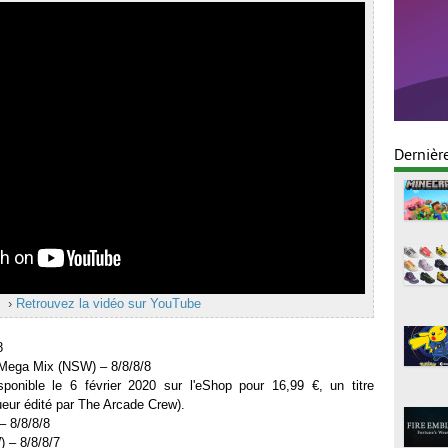
Dernièr
›
Retrouvez la vidéo sur YouTube
8
 Mega Mix (NSW) – 8/8/8/8
ponible le 6 février 2020 sur l'eShop pour 16,99 €, un titre
ueur édité par The Arcade Crew).
– 8/8/8/8
 – 8/8/8/7