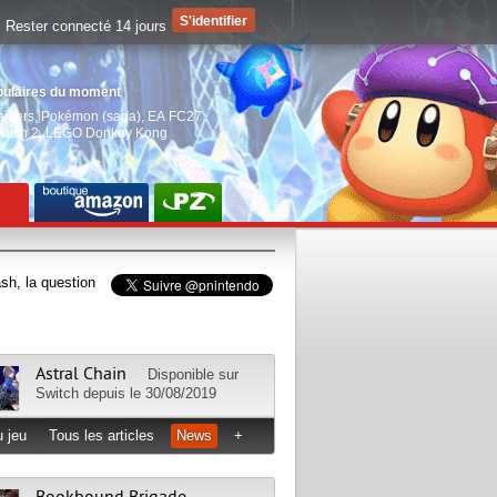
Rester connecté 14 jours
pulaires du moment
aiders
,
Pokémon (saga)
,
EA FC27
,
witch 2
,
LEGO Donkey Kong
sh, la question
Astral Chain
Disponible sur
Switch
depuis le 30/08/2019
 jeu
Tous les articles
News
+