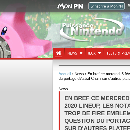
B
S'inscrire à MonPN
NEWS
JEUX
TESTS & PRE
Accueil
› News
› En bref ce mercredi 5 fé
du portage d'Astral Chain sur d'autres pla
News
EN BREF CE MERCREDI
2020 LINEUP, LES NOT
TROP DE FIRE EMBLE
QUESTION DU PORTAG
SUR D'AUTRES PLATE