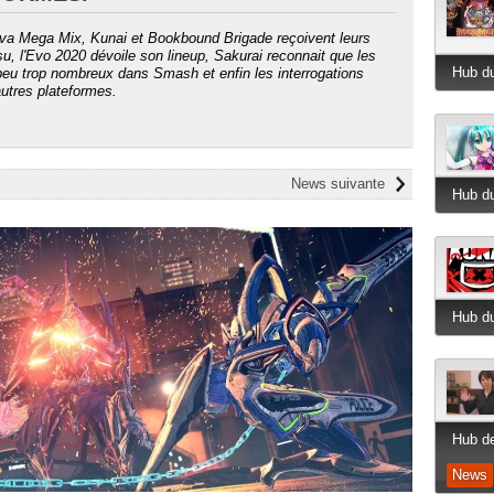
iva Mega Mix, Kunai et Bookbound Brigade reçoivent leurs
u, l'Evo 2020 dévoile son lineup, Sakurai reconnait que les
Hub du
eu trop nombreux dans Smash et enfin les interrogations
autres plateformes.
News suivante
Hub du
Hub du
Hub de
News