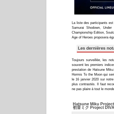
La liste des participants es
Samurai Shodown, Under Ni
Championship Edition, Soul
Age of Heroes proposera égal
Les dernières not
Toujours surveillée, les no
souvent les premiers indic
prestation de Hatsune Miku
Hormis To the Moon qui semb
le 16 janvier 2020 sur notr
plus contrastés. Il faut re
ne pas plaire à tout le mond
Hatsune Miku Proje
初音ミク Project DI