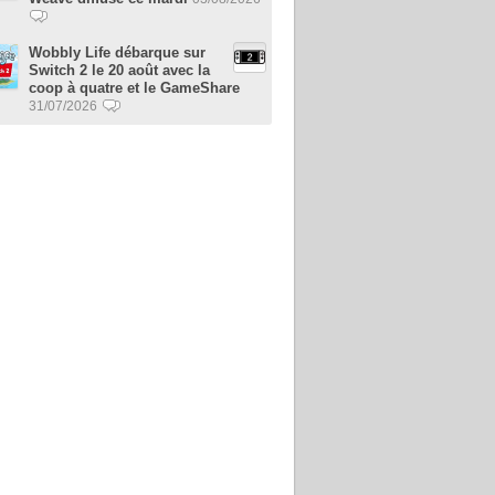
Wobbly Life débarque sur
Switch 2 le 20 août avec la
coop à quatre et le GameShare
31/07/2026