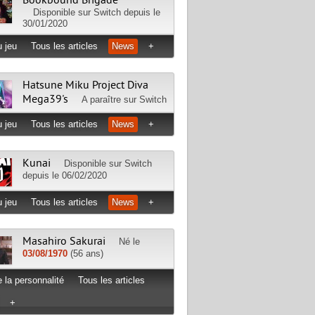
Bookbound Brigade
Disponible sur
Switch
depuis le
30/01/2020
 jeu
Tous les articles
News
+
Hatsune Miku Project Diva
Mega39's
A paraître sur
Switch
 jeu
Tous les articles
News
+
Kunai
Disponible sur
Switch
depuis le 06/02/2020
 jeu
Tous les articles
News
+
Masahiro Sakurai
Né le
03/08/1970
(56 ans)
 la personnalité
Tous les articles
+