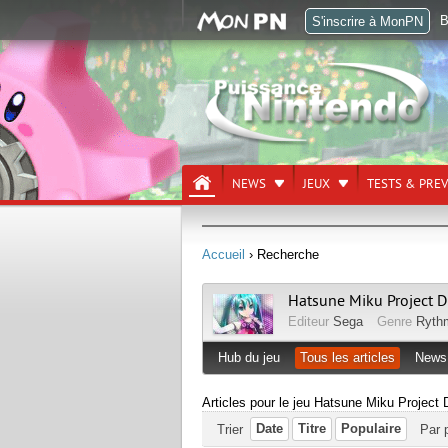
B
S'inscrire à MonPN
NEWS
JEUX
TESTS & PRE
Accueil
› Recherche
Hatsune Miku Project 
Editeur
Sega
Genre
Ryth
Hub du jeu
Tous les articles
News
Articles pour le jeu Hatsune Miku Project
Date
Titre
Populaire
Trier
Par 