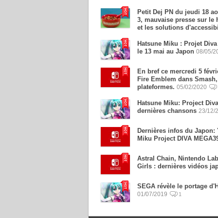
Petit Dej PN du jeudi 18 a
3, mauvaise presse sur le
et les solutions d'accessibi
Hatsune Miku : Projet Div
le 13 mai au Japon
08/05/2
En bref ce mercredi 5 févri
Fire Emblem dans Smash, l
plateformes.
05/02/2020
Hatsune Miku: Project Div
dernières chansons
23/12/
Dernières infos du Japon:
Miku Project DIVA MEGA39
Astral Chain, Nintendo La
Girls : dernières vidéos j
SEGA révèle le portage d'
01/07/2019
1