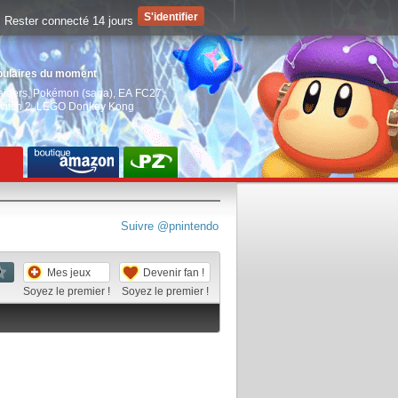
Rester connecté 14 jours
pulaires du moment
aiders
,
Pokémon (saga)
,
EA FC27
,
witch 2
,
LEGO Donkey Kong
Suivre @pnintendo
Mes jeux
Devenir fan !
Soyez le premier !
Soyez le premier !