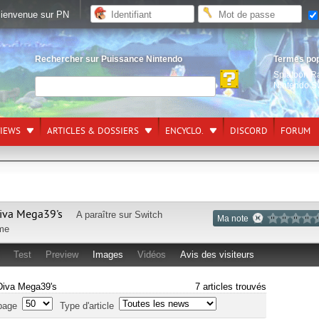
ienvenue sur PN
Rechercher sur Puissance Nintendo
Termes po
Splatoon R
Nintendo S
VIEWS
ARTICLES & DOSSIERS
ENCYCLO.
DISCORD
FORUM
Diva Mega39's
A paraître sur
Switch
Ma note
me
Test
Preview
Images
Vidéos
Avis des visiteurs
 Diva Mega39's
7 articles trouvés
page
Type d'article