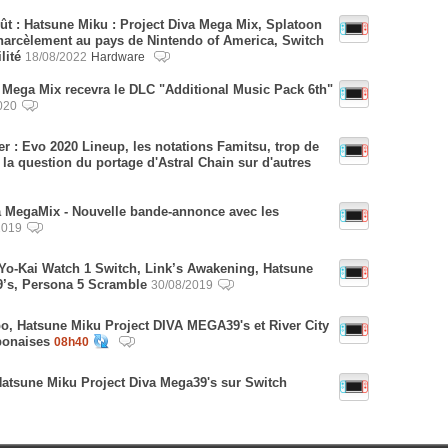
oût : Hatsune Miku : Project Diva Mega Mix, Splatoon
 harcèlement au pays de Nintendo of America, Switch
lité
18/08/2022
Hardware
a Mega Mix recevra le DLC "Additional Music Pack 6th"
020
er : Evo 2020 Lineup, les notations Famitsu, trop de
a question du portage d'Astral Chain sur d'autres
a MegaMix - Nouvelle bande-annonce avec les
2019
 Yo-Kai Watch 1 Switch, Link’s Awakening, Hatsune
’s, Persona 5 Scramble
30/08/2019
bo, Hatsune Miku Project DIVA MEGA39's et River City
aponaises
08h40
Hatsune Miku Project Diva Mega39's sur Switch