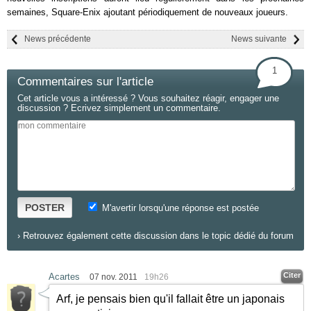
semaines, Square-Enix ajoutant périodiquement de nouveaux joueurs.
News précédente
News suivante
1
Commentaires sur l'article
Cet article vous a intéressé ? Vous souhaitez réagir, engager une
discussion ? Ecrivez simplement un commentaire.
POSTER
M'avertir lorsqu'une réponse est postée
›
Retrouvez également cette discussion dans le topic dédié du forum
Citer
Acartes
07 nov. 2011
19h26
Arf, je pensais bien qu'il fallait être un japonais