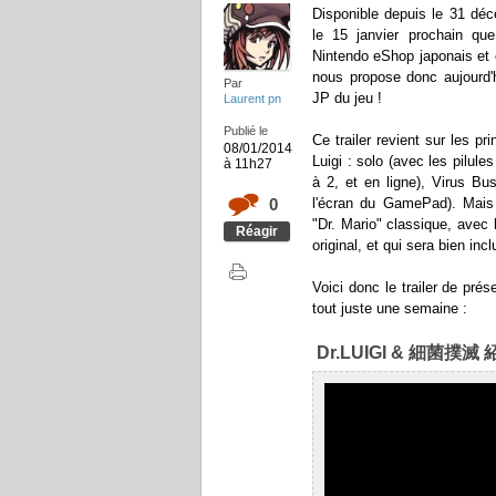
Disponible depuis le 31 déce
le 15 janvier prochain que
Nintendo eShop japonais et 
nous propose donc aujourd'hu
Par
JP du jeu !
Laurent pn
Publié le
Ce trailer revient sur les p
08/01/2014
Luigi : solo (avec les pilule
à 11h27
à 2, et en ligne), Virus Bu
0
l'écran du GamePad). Mais
"Dr. Mario" classique, avec
Réagir
original, et qui sera bien incl
Voici donc le trailer de pré
tout juste une semaine :
Dr.LUIGI & 細菌撲滅