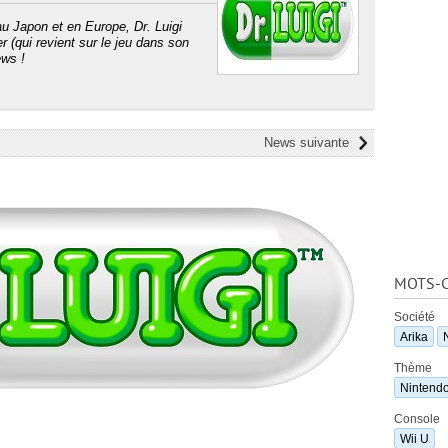
au Japon et en Europe, Dr. Luigi
er (qui revient sur le jeu dans son
ews !
News suivante
MOTS-C
Société
Arika
Thème
Nintend
Console
Wii U