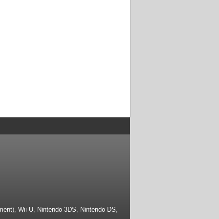
ment
),
Wii U
,
Nintendo 3DS
,
Nintendo DS
,