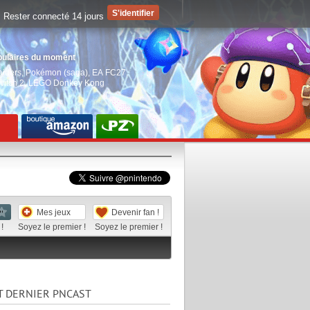
Rester connecté 14 jours
pulaires du moment
aiders
,
Pokémon (saga)
,
EA FC27
,
witch 2
,
LEGO Donkey Kong
Mes jeux
Devenir fan !
!
Soyez le premier !
Soyez le premier !
T DERNIER PNCAST