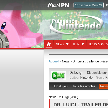
B
S'inscrire à MonPN
NEWS
JEUX
TESTS & PRE
Accueil
› News
› Dr. Luigi : trailer de prés
Dr. Luigi
Disponible sur
Editeur
Nintendo
Genre
R
Hub du jeu
Tous les articles
News
News Dr. Luigi (WiiU)
DR. LUIGI : TRAILER 