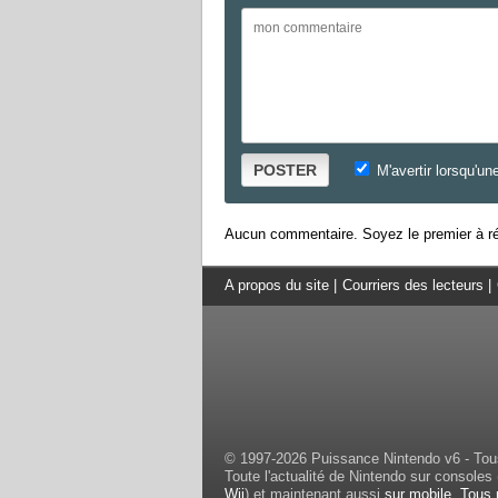
POSTER
M'avertir lorsqu'un
Aucun commentaire. Soyez le premier à ré
A propos du site
|
Courriers des lecteurs
|
© 1997-2026 Puissance Nintendo v6 - Tous
Toute l'actualité de Nintendo sur consoles 
Wii
) et maintenant aussi
sur mobile
.
Tous 