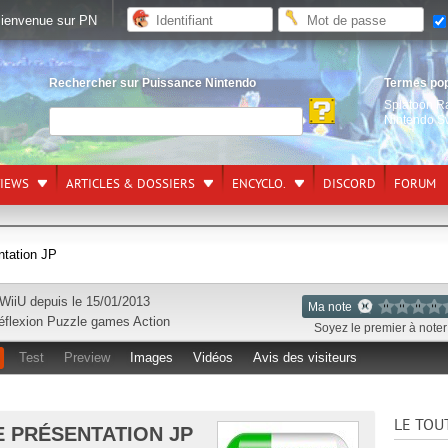
ienvenue sur PN
Rechercher sur Puissance Nintendo
Termes po
Splatoon R
Nintendo S
VIEWS
ARTICLES & DOSSIERS
ENCYCLO.
DISCORD
FORUM
entation JP
WiiU
depuis le 15/01/2013
Ma note
éflexion
Puzzle games
Action
Soyez le premier à noter 
Test
Preview
Images
Vidéos
Avis des visiteurs
LE TOU
DE PRÉSENTATION JP