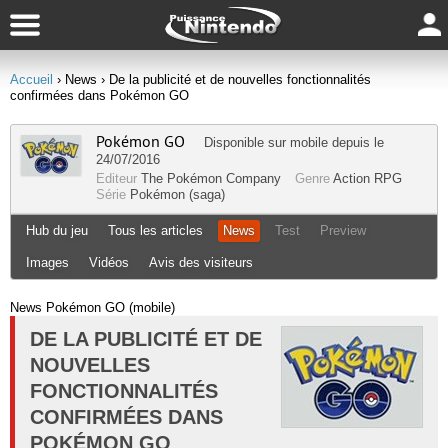
Accueil
› News
› De la publicité et de nouvelles fonctionnalités
confirmées dans Pokémon GO
Pokémon GO
Disponible sur
mobile
depuis le
24/07/2016
Editeur
The Pokémon Company
Genre
Action RPG
Série
Pokémon (saga)
Hub du jeu
Tous les articles
News
Test
Preview
Images
Vidéos
Avis des visiteurs
News Pokémon GO (mobile)
DE LA PUBLICITÉ ET DE
NOUVELLES
FONCTIONNALITÉS
CONFIRMÉES DANS
POKÉMON GO