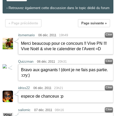
›
Retrouvez également cette discussion dans le topic dédié du forum
« Page précédente
Page suivante »
Citer
itsmemario
06 déc. 2011
19h49
Merci beaucoup pour ce concours !! Vive PN !!!
Vive Noël & vive le calendrier de l'Avent =D
Citer
Quizzman
06 déc. 2011
20h31
Bravo aux gagnants ! (dont je ne fais pas partie.
:cry:
)
Citer
idriss22
06 déc. 2011
23h21
espece de chanceux :p
Citer
sailornic
07 déc. 2011
06h16