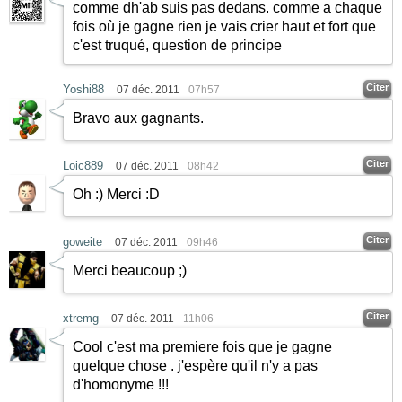
comme dh'ab suis pas dedans. comme a chaque
fois où je gagne rien je vais crier haut et fort que
c'est truqué, question de principe
Citer
Yoshi88
07 déc. 2011
07h57
Bravo aux gagnants.
Citer
Loic889
07 déc. 2011
08h42
Oh
:)
Merci
:D
Citer
goweite
07 déc. 2011
09h46
Merci beaucoup
;)
Citer
xtremg
07 déc. 2011
11h06
Cool c'est ma premiere fois que je gagne
quelque chose . j'espère qu'il n'y a pas
d'homonyme !!!