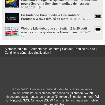
pour célébrer la Semaine mondiale de l’espace
04/08/2026
Un Nintendo Direct dédié à Fire emblem:
Fortune's Weave diffusé ce mardi
03/08/2026
Wobbly Life débarque sur Switch 2 le 20 août
avec la coop à quatre et le GameShare
31/07/2026
A propos du site
|
Courriers des lecteurs
|
Contact
|
Equipe du site
|
Conditions générales d'utilisation
|
© 1997-2026 Puissance Nintendo v6 - Tous droits réservés.
Toute l'actualité de Nintendo sur consoles (
Nintendo Switch
(découvrez
aussi toutes les promos Nintendo eShop du moment
),
Wii
U
,
Nintendo 3DS
,
Nintendo DS
,
Wii
) et maintenant aussi
sur mobile
.
Tous nos articles