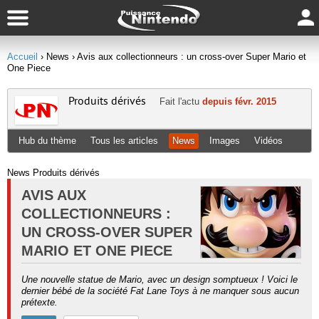
Accueil
› News
› Avis aux collectionneurs : un cross-over Super Mario et
One Piece
Produits dérivés
Fait l'actu
depuis févr. 2015
Hub du thème
Tous les articles
News
Images
Vidéos
News Produits dérivés
AVIS AUX
COLLECTIONNEURS :
UN CROSS-OVER SUPER
MARIO ET ONE PIECE
Une nouvelle statue de Mario, avec un design somptueux ! Voici le
dernier bébé de la société Fat Lane Toys à ne manquer sous aucun
prétexte.