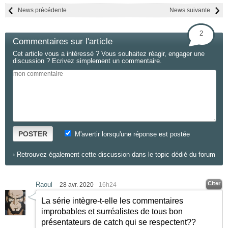
News précédente
News suivante
2
Commentaires sur l'article
Cet article vous a intéressé ? Vous souhaitez réagir, engager une
discussion ? Ecrivez simplement un commentaire.
POSTER
M'avertir lorsqu'une réponse est postée
›
Retrouvez également cette discussion dans le topic dédié du forum
Citer
Raoul
28 avr. 2020
16h24
La série intègre-t-elle les commentaires
improbables et surréalistes de tous bon
présentateurs de catch qui se respectent??