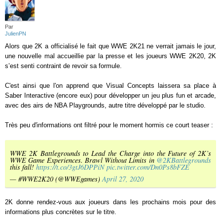
Par
JulienPN
Alors que 2K a officialisé le fait que WWE 2K21 ne verrait jamais le jour,
une nouvelle mal accueillie par la presse et les joueurs WWE 2K20, 2K
s’est senti contraint de revoir sa formule.
C'est ainsi que l'on apprend que Visual Concepts laissera sa place à
Saber Interactive (encore eux) pour développer un jeu plus fun et arcade,
avec des airs de NBA Playgrounds, autre titre développé par le studio.
Très peu d'informations ont filtré pour le moment hormis ce court teaser :
WWE 2K Battlegrounds to Lead the Charge into the Future of 2K’s
WWE Game Experiences. Brawl Without Limits in
@2KBattlegrounds
this fall!
https://t.co/3gtJ6DPPiN
pic.twitter.com/Dn0Ps8bFZE
— #WWE2K20 (@WWEgames)
April 27, 2020
2K donne rendez-vous aux joueurs dans les prochains mois pour des
informations plus concrètes sur le titre.