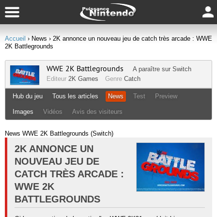
Accueil
› News
› 2K annonce un nouveau jeu de catch très arcade : WWE
2K Battlegrounds
WWE 2K Battlegrounds
A paraître sur
Switch
Editeur
2K Games
Genre
Catch
Hub du jeu
Tous les articles
News
Test
Preview
Images
Vidéos
Avis des visiteurs
News WWE 2K Battlegrounds (Switch)
2K ANNONCE UN
NOUVEAU JEU DE
CATCH TRÈS ARCADE :
WWE 2K
BATTLEGROUNDS