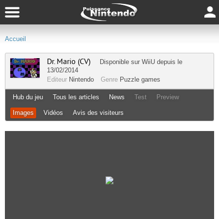
Accueil
Dr. Mario (CV)
Disponible sur
WiiU
depuis le
13/02/2014
Editeur
Nintendo
Genre
Puzzle games
Hub du jeu
Tous les articles
News
Test
Preview
Images
Vidéos
Avis des visiteurs