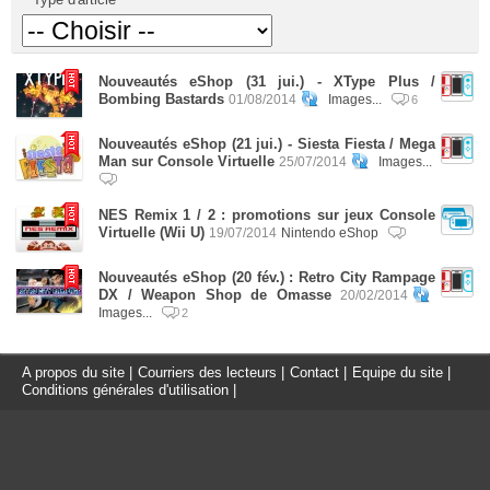
Nouveautés eShop (31 jui.) - XType Plus /
Bombing Bastards
01/08/2014
Images...
6
Nouveautés eShop (21 jui.) - Siesta Fiesta / Mega
Man sur Console Virtuelle
25/07/2014
Images...
NES Remix 1 / 2 : promotions sur jeux Console
Virtuelle (Wii U)
19/07/2014
Nintendo eShop
Nouveautés eShop (20 fév.) : Retro City Rampage
DX / Weapon Shop de Omasse
20/02/2014
Images...
2
A propos du site
|
Courriers des lecteurs
|
Contact
|
Equipe du site
|
Conditions générales d'utilisation
|