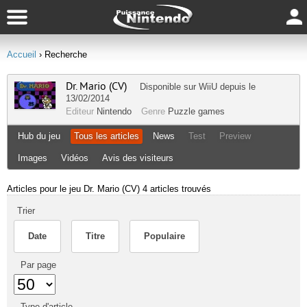
Accueil
› Recherche
Dr. Mario (CV)
Disponible sur
WiiU
depuis le
13/02/2014
Editeur
Nintendo
Genre
Puzzle games
Hub du jeu
Tous les articles
News
Test
Preview
Images
Vidéos
Avis des visiteurs
Articles pour le jeu Dr. Mario (CV)
4 articles trouvés
Trier
Date
Titre
Populaire
Par page
Type d'article