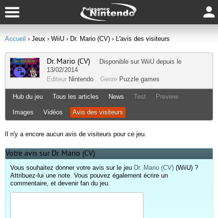
Accueil
› Jeux
› WiiU
› Dr. Mario (CV)
› L'avis des visiteurs
Dr. Mario (CV)
Disponible sur
WiiU
depuis le
13/02/2014
Editeur
Nintendo
Genre
Puzzle games
Hub du jeu
Tous les articles
News
Test
Preview
Images
Vidéos
Avis des visiteurs
Il n'y a encore aucun avis de visiteurs pour ce jeu.
Votre avis sur Dr. Mario (CV)
Vous souhaitez donner votre avis sur le jeu
Dr. Mario (CV)
(WiiU) ?
Attribuez-lui une note. Vous pouvez également écrire un
commentaire, et devenir fan du jeu.