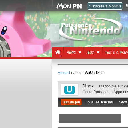
B
S'inscrire à MonPN
NEWS
JEUX
TESTS & PRE
Accueil
› Jeux
› WiiU
› Dinox
Dinox
Disponible sur
Wi
Genre
Party-game
Apprenti
Hub du jeu
Tous les articles
News