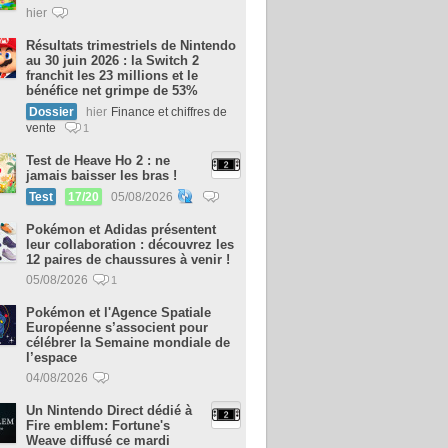
hier
Résultats trimestriels de Nintendo
au 30 juin 2026 : la Switch 2
franchit les 23 millions et le
bénéfice net grimpe de 53%
Dossier
hier
Finance et chiffres de
vente
1
Test de Heave Ho 2 : ne
jamais baisser les bras !
Test
17/20
05/08/2026
Pokémon et Adidas présentent
leur collaboration : découvrez les
12 paires de chaussures à venir !
05/08/2026
1
Pokémon et l'Agence Spatiale
Européenne s’associent pour
célébrer la Semaine mondiale de
l’espace
04/08/2026
Un Nintendo Direct dédié à
Fire emblem: Fortune's
Weave diffusé ce mardi