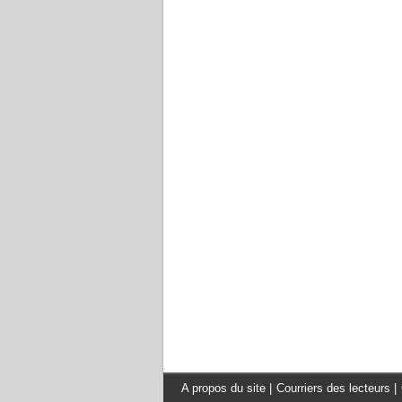
A propos du site
|
Courriers des lecteurs
|