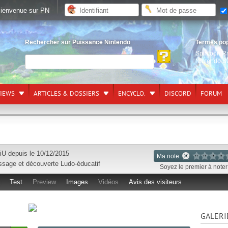
ienvenue sur PN
Rechercher sur Puissance Nintendo
Termes po
Splatoon R
Nintendo S
VIEWS
ARTICLES & DOSSIERS
ENCYCLO.
DISCORD
FORUM
iU
depuis le 10/12/2015
Ma note
ssage et découverte
Ludo-éducatif
Soyez le premier à noter 
Test
Preview
Images
Vidéos
Avis des visiteurs
GALERI