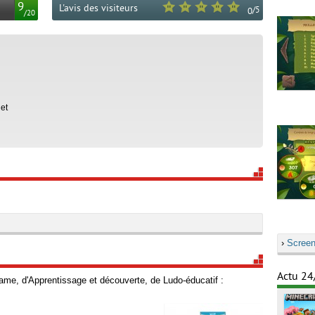
9
L'avis des visiteurs
/
5
0
/
20
et
›
Screen
Actu 24
ame, d'Apprentissage et découverte, de Ludo-éducatif :