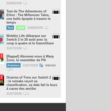
03/08/2026
Test de The Adventures of
Elliot : The Millenium Tales,
une belle épopée à travers le
temps
Test
16/20
03/08/2026
Wobbly Life débarque sur
Switch 2 le 20 août avec la
coop à quatre et le GameShare
31/07/2026
[Rappel] Abonnez-vous à Warp
Zone, la newsletter de PN
Annonce
31/07/2026
Internet
1
Ocarina of Time sur Switch 2
: le remake reçoit sa
classification, sa date fait le buzz
à cause des amiibo
31/07/2026
1