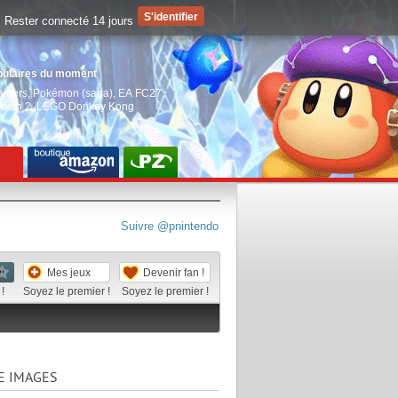
Rester connecté 14 jours
pulaires du moment
aiders
,
Pokémon (saga)
,
EA FC27
,
witch 2
,
LEGO Donkey Kong
Suivre @pnintendo
Mes jeux
Devenir fan !
!
Soyez le premier !
Soyez le premier !
E IMAGES