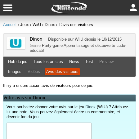
Accueil
› Jeux
› WiiU
› Dinox
› L'avis des visiteurs
Dinox
Disponible sur
WiiU
depuis le 10/12/2015
Genre
Party-game
Apprentissage et découverte
Ludo-
éducatif
Hub du jeu
Tous les articles
News
Test
Preview
Images
Vidéos
Avis des visiteurs
Il n'y a encore aucun avis de visiteurs pour ce jeu.
Votre avis sur Dinox
Vous souhaitez donner votre avis sur le jeu
Dinox
(WiiU) ? Attribuez-
lui une note. Vous pouvez également écrire un commentaire, et
devenir fan du jeu.