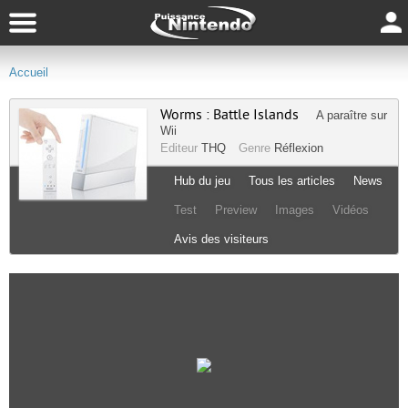
Accueil
Worms : Battle Islands
A paraître sur
Wii
Editeur
THQ
Genre
Réflexion
Hub du jeu
Tous les articles
News
Test
Preview
Images
Vidéos
Avis des visiteurs