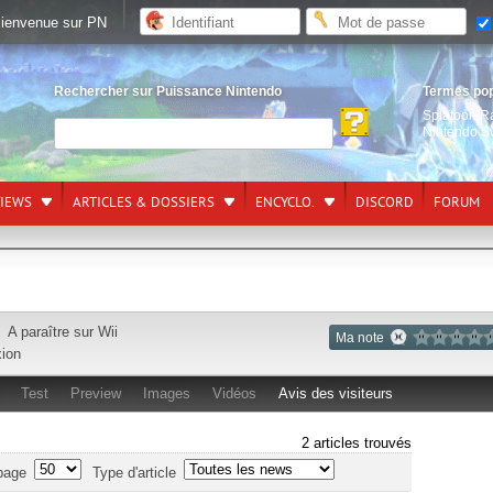
ienvenue sur PN
Rechercher sur Puissance Nintendo
Termes po
Splatoon R
Nintendo S
VIEWS
ARTICLES & DOSSIERS
ENCYCLO.
DISCORD
FORUM
A paraître sur
Wii
Ma note
xion
Test
Preview
Images
Vidéos
Avis des visiteurs
2 articles trouvés
page
Type d'article