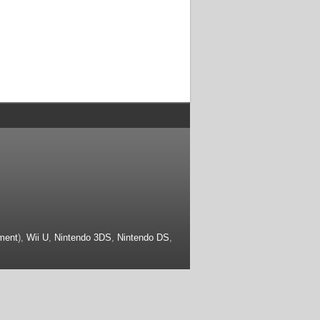
ment
),
Wii U
,
Nintendo 3DS
,
Nintendo DS
,