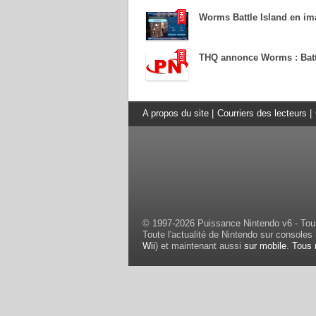
Worms Battle Island en i
THQ annonce Worms : Batt
A propos du site
|
Courriers des lecteurs
|
© 1997-2026 Puissance Nintendo v6 - Tous
Toute l'actualité de Nintendo sur consoles 
Wii
) et maintenant aussi
sur mobile
.
Tous 