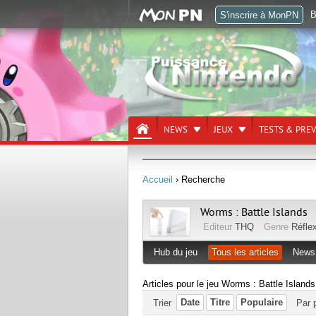
B
S'inscrire à MonPN
NEWS
JEUX
TESTS & PRE
Accueil
› Recherche
Worms : Battle Islands
Editeur
THQ
Genre
Réfle
Hub du jeu
Tous les articles
News
Articles pour le jeu Worms : Battle Islands
Date
Titre
Populaire
Trier
Par 