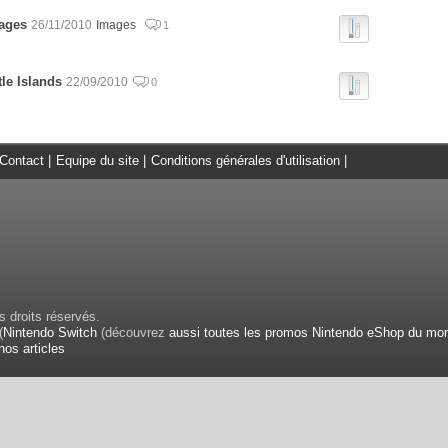
mages
26/11/2010
Images
1
le Islands
22/09/2010
0
Contact
|
Equipe du site
|
Conditions générales d'utilisation
|
 droits réservés.
(
Nintendo Switch
(découvrez
aussi toutes les promos Nintendo eShop du mo
nos articles