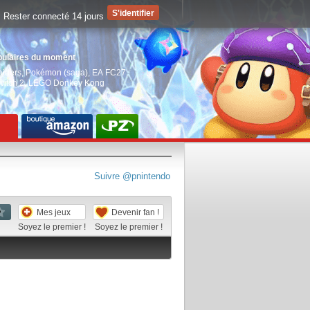
Rester connecté 14 jours
pulaires du moment
aiders
,
Pokémon (saga)
,
EA FC27
,
witch 2
,
LEGO Donkey Kong
Suivre @pnintendo
Mes jeux
Devenir fan !
Soyez le premier !
Soyez le premier !