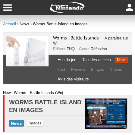
Accueil
› News
› Worms Battle Island en images
Worms : Battle Islands
A paraître sur
Wii
Editeur
THQ
Genre
Réflexion
Hub du jeu
Tous les articles
News
Test
Preview
Images
Vidéos
Avis des visiteurs
News Worms : Battle Islands (Wii)
WORMS BATTLE ISLAND
EN IMAGES
News
Images