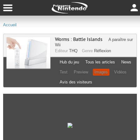
Accueil
Worms : Battle Islands
A paraître sur
Wii
Editeur
THQ
Genre
Réflexion
Hub du jeu
Tous les articles
News
Test
Preview
Images
Vidéos
Avis des visiteurs