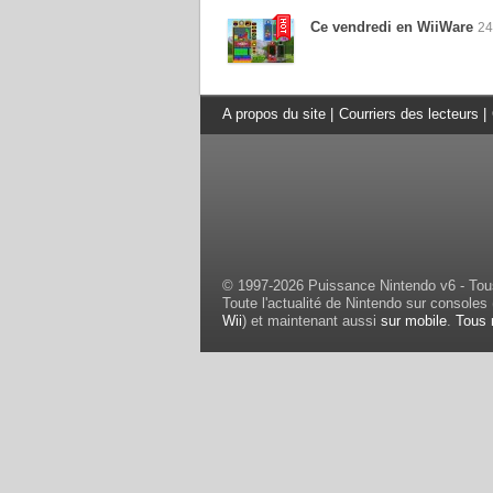
Ce vendredi en WiiWare
24
A propos du site
|
Courriers des lecteurs
|
© 1997-2026 Puissance Nintendo v6 - Tous
Toute l'actualité de Nintendo sur consoles 
Wii
) et maintenant aussi
sur mobile
.
Tous 