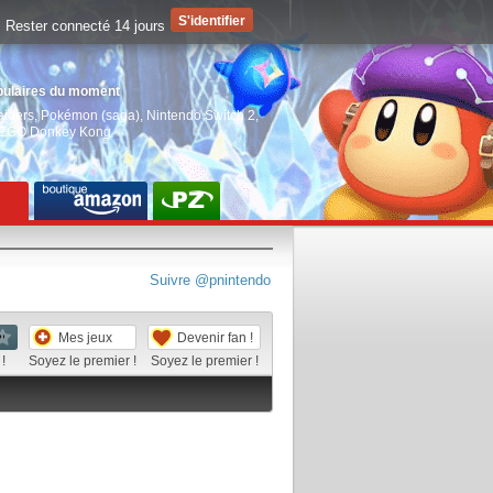
Rester connecté 14 jours
pulaires du moment
aiders
,
Pokémon (saga)
,
Nintendo Switch 2
,
EGO Donkey Kong
Suivre @pnintendo
Mes jeux
Devenir fan !
!
Soyez le premier !
Soyez le premier !