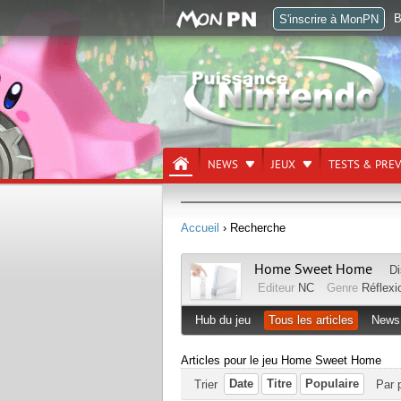
B
S'inscrire à MonPN
NEWS
JEUX
TESTS & PRE
Accueil
› Recherche
Home Sweet Home
Di
Editeur
NC
Genre
Réflexi
Hub du jeu
Tous les articles
News
Articles pour le jeu Home Sweet Home
Date
Titre
Populaire
Trier
Par 