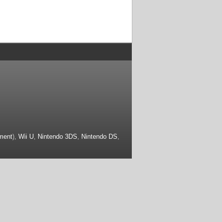
ment
),
Wii U
,
Nintendo 3DS
,
Nintendo DS
,