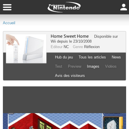
Accueil
Home Sweet Home
Disponible sur
Wii
depuis le 23/10/2008
Editeur
NC
Genre
Réflexion
Hub du jeu
Tous les articles
News
Test
Preview
Images
Vidéos
Avis des visiteurs