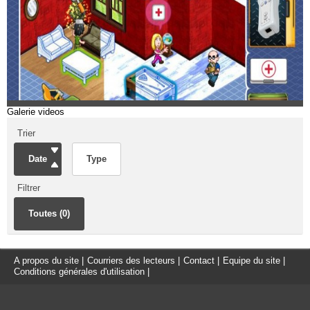
Galerie videos
Trier
Date
Type
Filtrer
Toutes (0)
A propos du site
|
Courriers des lecteurs
|
Contact
|
Equipe du site
|
Conditions générales d'utilisation
|