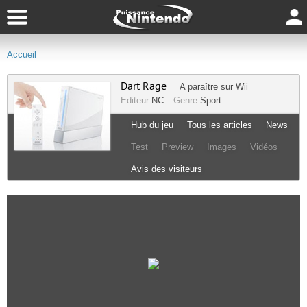
Accueil
Dart Rage
A paraître sur
Wii
Editeur
NC
Genre
Sport
Hub du jeu
Tous les articles
News
Test
Preview
Images
Vidéos
Avis des visiteurs