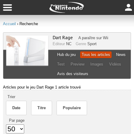
Accueil
› Recherche
Dart Rage
A paraître sur
Wii
Editeur
NC
Genre
Sport
Hub du jeu
Tous les articles
News
Test
Preview
Images
Vidéos
Avis des visiteurs
Articles pour le jeu Dart Rage
1 article trouvé
Trier
Date
Titre
Populaire
Par page