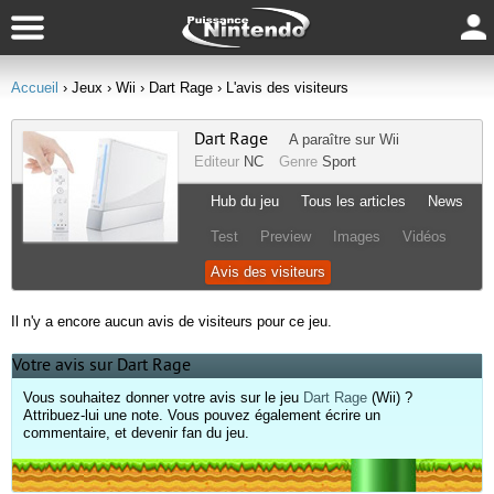
Accueil
› Jeux
› Wii
› Dart Rage
› L'avis des visiteurs
Dart Rage
A paraître sur
Wii
Editeur
NC
Genre
Sport
Hub du jeu
Tous les articles
News
Test
Preview
Images
Vidéos
Avis des visiteurs
Il n'y a encore aucun avis de visiteurs pour ce jeu.
Votre avis sur Dart Rage
Vous souhaitez donner votre avis sur le jeu
Dart Rage
(Wii) ?
Attribuez-lui une note. Vous pouvez également écrire un
commentaire, et devenir fan du jeu.