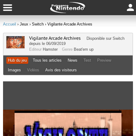
Accueil
› Jeux
› Switch
› Vigilante Arcade Archives
Vigilante Arcade Archives
Disponible sur
Switch
depuis le 06/09/2019
Editeur
Hamster
Genre
Beat'em up
Hub du jeu
Tous les articles
News
Test
Preview
Images
Vidéos
Avis des visiteurs