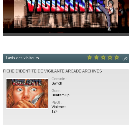
L'avis des visiteurs
/
5
0
FICHE D'IDENTITÉ DE VIGILANTE ARCADE ARCHIVES
Console :
Switch
Genre :
Beat'em up
PEGI :
Violence
12+