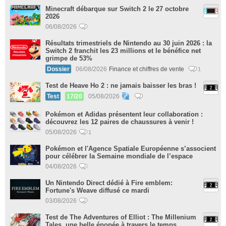
Minecraft débarque sur Switch 2 le 27 octobre
2026
06/08/2026
Résultats trimestriels de Nintendo au 30 juin 2026 : la
Switch 2 franchit les 23 millions et le bénéfice net
grimpe de 53%
Dossier
06/08/2026
Finance et chiffres de vente
1
Test de Heave Ho 2 : ne jamais baisser les bras !
Test
17/20
05/08/2026
Pokémon et Adidas présentent leur collaboration :
découvrez les 12 paires de chaussures à venir !
05/08/2026
1
Pokémon et l'Agence Spatiale Européenne s’associent
pour célébrer la Semaine mondiale de l’espace
04/08/2026
Un Nintendo Direct dédié à Fire emblem:
Fortune's Weave diffusé ce mardi
03/08/2026
Test de The Adventures of Elliot : The Millenium
Tales, une belle épopée à travers le temps