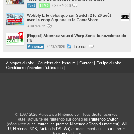
Test
16/20
03/08/2026
Wobbly Life débarque sur Switch 2 le 20 août
avec la coop à quatre et le GameShare
31/07/2026
[Rappel] Abonnez-vous à Warp Zone, la newsletter de
PN
Annonce
31/07/2026
Internet
1
A propos du site
|
Courriers des lecteurs
|
Contact
|
Equipe du site
|
Conditions générales d'utilisation
|
© 1997-2026 Puissance Nintendo v6 - Tous droits réservés.
Toute l'actualité de Nintendo sur consoles (
Nintendo Switch
(découvrez
aussi toutes les promos Nintendo eShop du moment
),
Wii
U
,
Nintendo 3DS
,
Nintendo DS
,
Wii
) et maintenant aussi
sur mobile
.
Tous nos articles