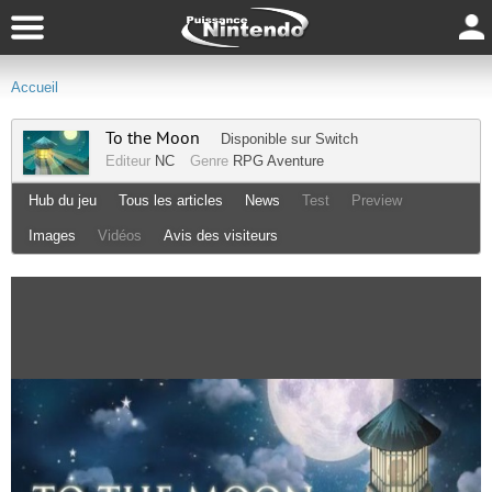
Accueil
To the Moon
Disponible sur
Switch
Editeur
NC
Genre
RPG
Aventure
Hub du jeu
Tous les articles
News
Test
Preview
Images
Vidéos
Avis des visiteurs