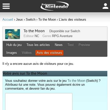
Accueil
› Jeux
› Switch
› To the Moon
› L'avis des visiteurs
To the Moon
Disponible sur
Switch
Editeur
NC
Genre
RPG
Aventure
Hub du jeu
Tous les articles
News
Test
Preview
Images
Vidéos
Avis des visiteurs
Il n'y a encore aucun avis de visiteurs pour ce jeu.
Votre avis sur To the Moon
Vous souhaitez donner votre avis sur le jeu
To the Moon
(Switch) ?
Attribuez-lui une note. Vous pouvez également écrire un
commentaire, et devenir fan du jeu.