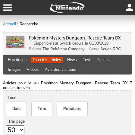
Accueil
› Recherche
Pokémon Mystery Dungeon: Rescue Team DX
Disponible sur
Switch
depuis le 06/03/2020
Editeur
The Pokémon Company
Genre
Action RPG
Hub du jeu
Tous les articles
News
Test
Preview
Images
Vidéos
Avis des visiteurs
Articles pour le jeu Pokémon Mystery Dungeon: Rescue Team DX
7
articles trouvés
Trier
Date
Titre
Populaire
Par page