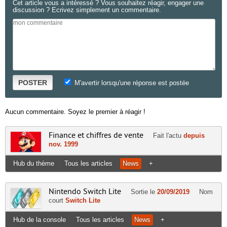
Cet article vous a intéressé ? Vous souhaitez réagir, engager une
discussion ? Ecrivez simplement un commentaire.
POSTER
M'avertir lorsqu'une réponse est postée
Aucun commentaire. Soyez le premier à réagir !
Finance et chiffres de vente
Fait l'actu
depuis
nov. 1999
Hub du thème
Tous les articles
News
+
Nintendo Switch Lite
Sortie le
20/09/2019
Nom
court
Switch Lite
Hub de la console
Tous les articles
News
+