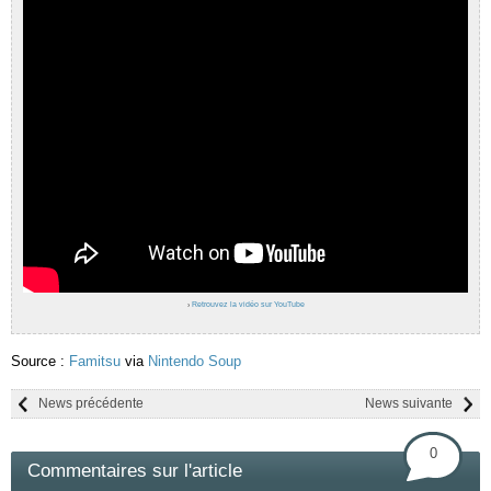
›
Retrouvez la vidéo sur YouTube
Source :
Famitsu
via
Nintendo Soup
News précédente
News suivante
0
Commentaires sur l'article