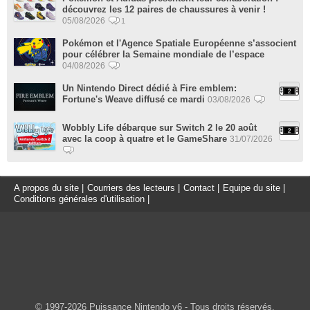
découvrez les 12 paires de chaussures à venir !
05/08/2026
1
Pokémon et l'Agence Spatiale Européenne s’associent
pour célébrer la Semaine mondiale de l’espace
04/08/2026
Un Nintendo Direct dédié à Fire emblem:
Fortune's Weave diffusé ce mardi
03/08/2026
Wobbly Life débarque sur Switch 2 le 20 août
avec la coop à quatre et le GameShare
31/07/2026
A propos du site
|
Courriers des lecteurs
|
Contact
|
Equipe du site
|
Conditions générales d'utilisation
|
© 1997-2026 Puissance Nintendo v6 - Tous droits réservés.